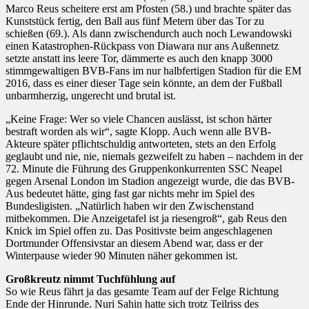
Marco Reus scheitere erst am Pfosten (58.) und brachte später das
Kunststück fertig, den Ball aus fünf Metern über das Tor zu
schießen (69.). Als dann zwischendurch auch noch Lewandowski
einen Katastrophen-Rückpass von Diawara nur ans Außennetz
setzte anstatt ins leere Tor, dämmerte es auch den knapp 3000
stimmgewaltigen BVB-Fans im nur halbfertigen Stadion für die EM
2016, dass es einer dieser Tage sein könnte, an dem der Fußball
unbarmherzig, ungerecht und brutal ist.
„Keine Frage: Wer so viele Chancen auslässt, ist schon härter
bestraft worden als wir“, sagte Klopp. Auch wenn alle BVB-
Akteure später pflichtschuldig antworteten, stets an den Erfolg
geglaubt und nie, nie, niemals gezweifelt zu haben – nachdem in der
72. Minute die Führung des Gruppenkonkurrenten SSC Neapel
gegen Arsenal London im Stadion angezeigt wurde, die das BVB-
Aus bedeutet hätte, ging fast gar nichts mehr im Spiel des
Bundesligisten. „Natürlich haben wir den Zwischenstand
mitbekommen. Die Anzeigetafel ist ja riesengroß“, gab Reus den
Knick im Spiel offen zu. Das Positivste beim angeschlagenen
Dortmunder Offensivstar an diesem Abend war, dass er der
Winterpause wieder 90 Minuten näher gekommen ist.
Großkreutz nimmt Tuchfühlung auf
So wie Reus fährt ja das gesamte Team auf der Felge Richtung
Ende der Hinrunde. Nuri Sahin hatte sich trotz Teilriss des