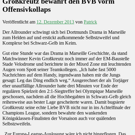
Großkreutz bewahrt den BVB vorm
Offensivkollaps
Veröffentlicht am
12. Dezember 2013
von
Patrick
Der Allrounder schwingt sich bei Dortmunds Drama in Marseille
zum Helden auf und erstickt aufkommende Selbstzweifel und
Komplexe bei Schwarz-Gelb im Keim.
Gut eine Stunde war das Drama in Marseille Geschichte, da stand
Matchwinner Kevin Großkreutz noch immer auf der EM-Baustelle
Stade Velodrome und berichtete in der Mixed Zone mit leuchtenden
Augen vom Spott seiner Teamkollegen. „Ich habe fast 5000
Nachrichten auf dem Handy, irgendwann haben mir die Jungs
gesagt: Leg das Ding endlich weg.“ Ausgerechnet der als Torjäger
eher unauffällige Allrounder hatte drei Minuten vor Ende der
regulären Spielzeit den 2:1-Siegtreffer bei Olympique Marseille
geschossen, nachdem all die Hochbegabten in Schwarz-Gelb gleich
reihenweise aus bester Lage gescheiterte waren. Damit bugsierte
Großkreutz seine echte Liebe BVB nicht nur in ins Achtelfinale der
Champions League, sondern bewahrte den wankenden
Königsklassen-Finalisten der Vorsaison auch vor quälenden
Selbstzweifeln.
„Zur Europa-League-Auslosung wäre ich nicht hingeflogen. Das