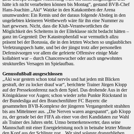
hätte ich nicht verarbeiten können bis Montag“, gestand BVB-Chef
Hans-Joachim „Aki“ Watzke in den Katakomben der Arena
unumwunden: Ein Remis und der daraus folgende Abstieg in den
ungeliebten kleineren Wettbewerb wäre für ihn eine Nummer zu
hart gewesen. Nicht, dass die Klub-Verantwortlichen die
Möglichkeit des Scheiterns in der Eliteklasse nicht bedacht hätten –
ganz im Gegenteil: Der Katastrophenfall war vermutlich allzu
präsent bei der Borussia, die in den letzten Wochen so unglaubliches
Verletzungspech hatte, und bei der jüngst trotz aller personellen
Defensivsorgen vor allem die gefeierte Offensive einige Male
kollabiert war – durch Chancenwucher oder auch ungewohntes
strukturelles Versagen im Spielaufbau.
Genussfußball ausgeschlossen
„Aki war gestern schon total nervös und hat jeden mit Blicken
gestraft, der zu locker drauf war“, berichtete Trainer Jürgen Klopp
auf der Pressekonferenz nach dem Spiel. Das drohende Aus in der
Königsklasse vor Augen; schon wieder zehn Punkte Rückstand in
der Bundesliga auf den Branchenführer FC Bayern: die
gesammelten BVB-Komplexe der jüngeren Vergangenheit strahlten
bis ans Mittelmeer aus. „Die Nerven waren angespannt“, gab Klopp
zu, der gerade bei der FIFA als einer von drei Kandidaten zur Wahl
als Trainer des Jahres steht. Umso bemerkenswerter, dass seine
Mannschaft mit einer Energieleistung noch in beinahe letzter Minute
den Kopf aus der Schlinge zog. „Wir sind solange drangeblieben,