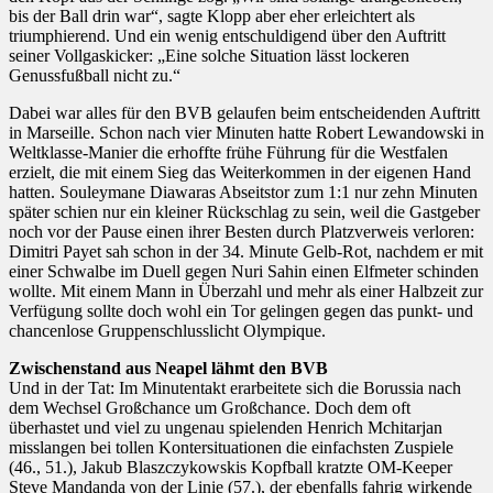
bis der Ball drin war“, sagte Klopp aber eher erleichtert als
triumphierend. Und ein wenig entschuldigend über den Auftritt
seiner Vollgaskicker: „Eine solche Situation lässt lockeren
Genussfußball nicht zu.“
Dabei war alles für den BVB gelaufen beim entscheidenden Auftritt
in Marseille. Schon nach vier Minuten hatte Robert Lewandowski in
Weltklasse-Manier die erhoffte frühe Führung für die Westfalen
erzielt, die mit einem Sieg das Weiterkommen in der eigenen Hand
hatten. Souleymane Diawaras Abseitstor zum 1:1 nur zehn Minuten
später schien nur ein kleiner Rückschlag zu sein, weil die Gastgeber
noch vor der Pause einen ihrer Besten durch Platzverweis verloren:
Dimitri Payet sah schon in der 34. Minute Gelb-Rot, nachdem er mit
einer Schwalbe im Duell gegen Nuri Sahin einen Elfmeter schinden
wollte. Mit einem Mann in Überzahl und mehr als einer Halbzeit zur
Verfügung sollte doch wohl ein Tor gelingen gegen das punkt- und
chancenlose Gruppenschlusslicht Olympique.
Zwischenstand aus Neapel lähmt den BVB
Und in der Tat: Im Minutentakt erarbeitete sich die Borussia nach
dem Wechsel Großchance um Großchance. Doch dem oft
überhastet und viel zu ungenau spielenden Henrich Mchitarjan
misslangen bei tollen Kontersituationen die einfachsten Zuspiele
(46., 51.), Jakub Blaszczykowskis Kopfball kratzte OM-Keeper
Steve Mandanda von der Linie (57.), der ebenfalls fahrig wirkende