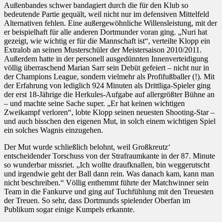
Außenbandes schwer bandagiert durch die für den Klub so
bedeutende Partie gequält, weil nicht nur im defensiven Mittelfeld
Alternativen fehlen. Eine außergewöhnliche Willensleistung, mit der
er beispielhaft für alle anderen Dortmunder voran ging. „Nuri hat
gezeigt, wie wichtig er für die Mannschaft ist“, verteilte Klopp ein
Extralob an seinen Musterschüler der Meistersaison 2010/2011.
Außerdem hatte in der personell ausgedünnten Innenverteidigung
völlig überraschend Marian Sarr sein Debüt gefeiert – nicht nur in
der Champions League, sondern vielmehr als Profifußballer (!). Mit
der Erfahrung von lediglich 924 Minuten als Drittliga-Spieler ging
der erst 18-Jährige die Herkules-Aufgabe auf allergrößter Bühne an
– und machte seine Sache super. „Er hat keinen wichtigen
Zweikampf verloren“, lobte Klopp seinen neuesten Shooting-Star –
und auch bisschen den eigenen Mut, in solch einem wichtigen Spiel
ein solches Wagnis einzugehen.
Der Mut wurde schließlich belohnt, weil Großkreutz‘
entscheidender Torschuss von der Strafraumkante in der 87. Minute
so wunderbar missriet. „Ich wollte draufknallen, bin weggerutscht
und irgendwie geht der Ball dann rein. Was danach kam, kann man
nicht beschreiben.“ Völlig enthemmt führte der Matchwinner sein
Team in die Fankurve und ging auf Tuchfühlung mit den Treuesten
der Treuen. So sehr, dass Dortmunds spielender Oberfan im
Publikum sogar einige Kumpels erkannte.