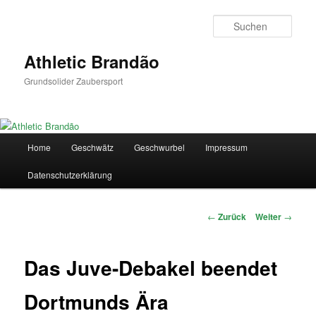
Zum
Inhalt
Such
wechseln
Athletic Brandão
Grundsolider Zaubersport
Hauptmenü
Home
Geschwätz
Geschwurbel
Impressum
Datenschutzerklärung
Beitrags-
←
Zurück
Weiter
→
Navigation
Das Juve-Debakel beendet
Dortmunds Ära