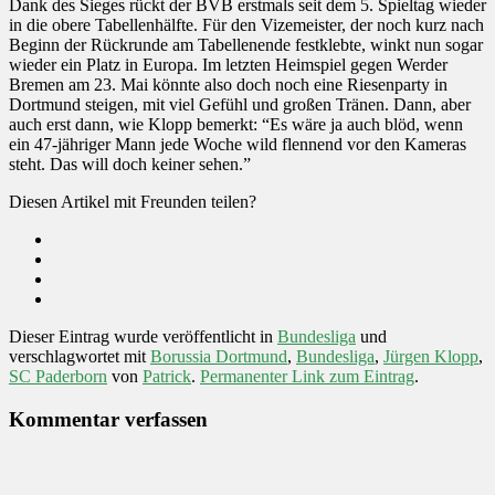
Dank des Sieges rückt der BVB erstmals seit dem 5. Spieltag wieder
in die obere Tabellenhälfte. Für den Vizemeister, der noch kurz nach
Beginn der Rückrunde am Tabellenende festklebte, winkt nun sogar
wieder ein Platz in Europa. Im letzten Heimspiel gegen Werder
Bremen am 23. Mai könnte also doch noch eine Riesenparty in
Dortmund steigen, mit viel Gefühl und großen Tränen. Dann, aber
auch erst dann, wie Klopp bemerkt: “Es wäre ja auch blöd, wenn
ein 47-jähriger Mann jede Woche wild flennend vor den Kameras
steht. Das will doch keiner sehen.”
Diesen Artikel mit Freunden teilen?
Dieser Eintrag wurde veröffentlicht in
Bundesliga
und
verschlagwortet mit
Borussia Dortmund
,
Bundesliga
,
Jürgen Klopp
,
SC Paderborn
von
Patrick
.
Permanenter Link zum Eintrag
.
Kommentar verfassen