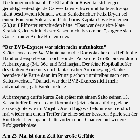
Die immer noch namhafte Elf auf dem Rasen tat sich gegen
geduldig verteidigende Ostwestfalen schwer und hätte sich sogar
nicht beschweren können, wenn Schiedsrichter Felix Brych bei
einem Foul von Sokratis an Paderborns Kapitän Uwe Hünemeier
(23.) auf Elfmeter entschieden hätte. “Das war der siebte klare
Strafstoß, den wir in dieser Saison nicht bekommen”, ärgerte sich
Gäste-Trainer André Breitenreiter.
“Der BVB-Express war nicht mehr aufzuhalten”
Spätestens ab der 34. Minute nahm die Borussia aber das Heft in die
Hand und erspielte sich noch vor der Pause drei Großchancen durch
Aubameyang (34., 36.) und Mchitarjan. Der feine Kopfballtreffer
des starken Armeniers nach fantastischer Aubameyang-Flanke
beendete die Partie dann im Prinzip schon unmittelbar nach dem
Seitenwechsel. “Danach war der BVB-Express nicht mehr
aufzuhalten”, gab Breitenreiter zu.
Aubameyang durfte kurze Zeit später mit einem Salto seinen 13.
Saisontreffer feiern – damit kommt er jetzt schon auf die gleiche
starke Quote wie im Vorjahr. Auch Kagawa belohnte sich endlich
mal wieder mit einem Treffer für eines seiner besseren Spiele seit der
Rückkehr. Der Japaner hatte zudem noch Chancen auf weitere
Erfolgserlebnisse.
Am 23. Mai ist dann Zeit für große Gefühle