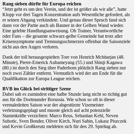
Rang sieben dürfte für Europa reichen
“Jetzt geht es um den Verein, und der ist größer als wir alle”, hatte
Klopp vor drei Tagen Konzentration aufs Wesentliche gefordert, als
er seinen Abgang verkündete. Und genau dieser Spruch fand sich
dann vor der Partie auch als Banner in der Gelben Wand wieder.
Eine gelebte Handlungsanweisung. Ob Trainer, Verantwortliche
oder Fans – die gesamte schwarz-gelbe Gemeinde hat trotz aller
Krisensymptome und Trennungsschmerzen offenbar die Saisonziele
nicht aus den Augen verloren.
Dank der toll herausgespielten Tore von Henrich Mchitarjan (48.
Minute), Pierre-Emerick Aubameyang (55.) und Shinji Kagawa
(80.) ist durch den Sieg über Paderborn plötzlich Rang sieben nur
noch zwei Zähler entfernt. Vermutlich wird der am Ende für die
Qualifikation zur Europa League reichen.
BVB im Glück bei strittiger Szene
Dabei sah es zumindest eine halbe Stunde lang nicht so richtig gut
aus für die Dortmunder Borussia. Wie schon so oft in dieser
vermaledeiten Saison war der abgestürzte Vizemeister
verletzungsgeplagt und musste gleich auf acht potenzielle
Stammkräfte verzichten: Marco Reus, Sebastian Kehl, Neven
Subotic, Sven Bender, Oliver Kirch, Nuri Sahin, Lukasz Piszczek
und Kevin Großkreutz meldeten sich für den 29. Spieltag ab.