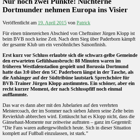
Nur noch zwei Punkte: Nüchterne
Dortmunder nehmen Europa ins Visier
Veröffentlicht am
19. April 2015
von
Patrick
Für einen tränenreichen Abschied von Cheftrainer Jürgen Klopp ist
beim BVB noch keine Zeit. Nach dem Sieg über Paderborn kämpft
der gesamte Klub um ein versöhnliches Saisonfinish.
Erst kurz vor Schluss erlaubte sich die schwarz-gelbe Gemeinde
den erwarteten Gefühlsausbruch: 88 Minuten waren im
früheren Westfalenstadion gespielt und Borussia Dortmund
hatte das 3:0 über den SC Paderborn längst in der Tasche, als
die Anhänger auf der Südtribüne lautstark Sprechchöre für
BVB-Trainer Jürgen Klopp anstimmten. Ein schöner, aber ein
recht kurzer Moment, der nach Schlusspfiff noch einmal
aufflammte.
Das war es dann aber mit den Jubelarien auf den verehrten
Meistercoach, der im Sommer nach sieben Jahren seine Zelte beim
Revierklub abbrechen wird. Enttäuscht hat es Klopp nicht, dass die
Gänsehaut-Momente nur zeitweise auftraten – ganz im Gegenteil:
“Die Fans waren außergewöhnlich heute. Sich in dieser Situation
komplett auf Fußball einzulassen, ist stark.”