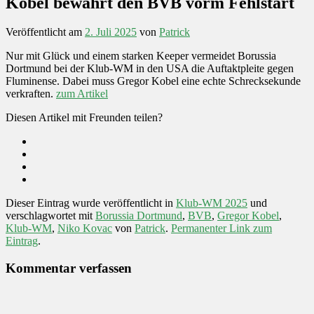
Kobel bewahrt den BVB vorm Fehlstart
Veröffentlicht am
2. Juli 2025
von
Patrick
Nur mit Glück und einem starken Keeper vermeidet Borussia
Dortmund bei der Klub-WM in den USA die Auftaktpleite gegen
Fluminense. Dabei muss Gregor Kobel eine echte Schrecksekunde
verkraften.
zum Artikel
Diesen Artikel mit Freunden teilen?
Dieser Eintrag wurde veröffentlicht in
Klub-WM 2025
und
verschlagwortet mit
Borussia Dortmund
,
BVB
,
Gregor Kobel
,
Klub-WM
,
Niko Kovac
von
Patrick
.
Permanenter Link zum
Eintrag
.
Kommentar verfassen