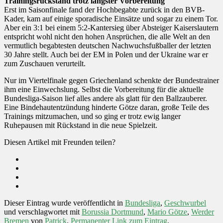
Trainingsrückstand trotz längster Vorbereitung
Erst im Saisonfinale fand der Hochbegabte zurück in den BVB-
Kader, kam auf einige sporadische Einsätze und sogar zu einem Tor.
Aber ein 3:1 bei einem 5:2-Kantersieg über Absteiger Kaiserslautern
entspricht wohl nicht den hohen Ansprüchen, die alle Welt an den
vermutlich begabtesten deutschen Nachwuchsfußballer der letzten
30 Jahre stellt. Auch bei der EM in Polen und der Ukraine war er
zum Zuschauen verurteilt.
Nur im Viertelfinale gegen Griechenland schenkte der Bundestrainer
ihm eine Einwechslung. Selbst die Vorbereitung für die aktuelle
Bundesliga-Saison lief alles andere als glatt für den Ballzauberer.
Eine Bindehautentzündung hinderte Götze daran, große Teile des
Trainings mitzumachen, und so ging er trotz ewig langer
Ruhepausen mit Rückstand in die neue Spielzeit.
Diesen Artikel mit Freunden teilen?
Dieser Eintrag wurde veröffentlicht in
Bundesliga
,
Geschwurbel
und verschlagwortet mit
Borussia Dortmund
,
Mario Götze
,
Werder
Bremen
von
Patrick
.
Permanenter Link zum Eintrag
.