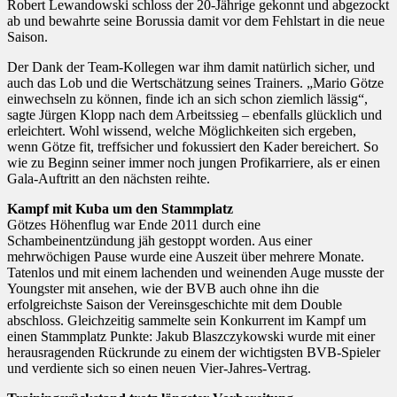
Robert Lewandowski schloss der 20-Jährige gekonnt und abgezockt
ab und bewahrte seine Borussia damit vor dem Fehlstart in die neue
Saison.
Der Dank der Team-Kollegen war ihm damit natürlich sicher, und
auch das Lob und die Wertschätzung seines Trainers. „Mario Götze
einwechseln zu können, finde ich an sich schon ziemlich lässig“,
sagte Jürgen Klopp nach dem Arbeitssieg – ebenfalls glücklich und
erleichtert. Wohl wissend, welche Möglichkeiten sich ergeben,
wenn Götze fit, treffsicher und fokussiert den Kader bereichert. So
wie zu Beginn seiner immer noch jungen Profikarriere, als er einen
Gala-Auftritt an den nächsten reihte.
Kampf mit Kuba um den Stammplatz
Götzes Höhenflug war Ende 2011 durch eine
Schambeinentzündung jäh gestoppt worden. Aus einer
mehrwöchigen Pause wurde eine Auszeit über mehrere Monate.
Tatenlos und mit einem lachenden und weinenden Auge musste der
Youngster mit ansehen, wie der BVB auch ohne ihn die
erfolgreichste Saison der Vereinsgeschichte mit dem Double
abschloss. Gleichzeitig sammelte sein Konkurrent im Kampf um
einen Stammplatz Punkte: Jakub Blaszczykowski wurde mit einer
herausragenden Rückrunde zu einem der wichtigsten BVB-Spieler
und verdiente sich so einen neuen Vier-Jahres-Vertrag.