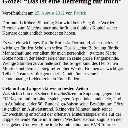
Götze: “Das ist eine Befreiung für mich”
Veröffentlicht am
25. August 2012
von
Patrick
Dortmunds frühere Shooting Star wird beim Sieg über Werder
Bremen zum Matchwinner und hofft, ein dunkles Kapitel seiner
Karriere damit endlich beendet zu haben.
Es war ein wichtiges Tor für Borussia Dortmund, aber noch viel
wichtiger für den Schützen selbst. Das ist „eine Befreiung für die
Mannschaft und vor allem für mich persönlich“, twitterte Mario
Götze noch in der Nacht erleichtert an seine große Fangemeinde.
Wenige Stunden zuvor hatte sich das Sorgenkind des Deutschen
Meisters mit dem 2:1-Siegtreffer über Werder Bremen als wichtiger
Teil des Teams zurückgemeldet. Damit könnte seine fast
neunmonatige Leidenszeit ein Ende finden.
Gekonnt und abgezockt wie in besten Zeiten
Was sich schon mit seinen Kurzeinsätzen im Supercup gegen den
FC Bayern und im Länderspiel gegen Argentinien andeutete, fand
im Auftaktspiel der 50. Bundesliga-Saison seine Bestätigung: Götze
ist endlich im Aufwärtstrend. Keine vier Minuten nach seiner
Einwechslung entschied der offensive Mittelfeldspieler die auf der
Kippe stehende Partie im früheren Westfalenstadion zugunsten der
Gastgeber. Und wie: Eine tolle Kombination mit BVB-Stürmer