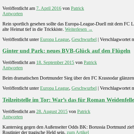
Veröffentlicht am
7. April 2016
von
Patrick
Antworten
Rein sportlich gesehen sollte das Europa-League-Duell mit dem FC L
alte Heimat tief in die Trickkiste.
Weiterlesen
→
Veröffentlicht unter
Europa League
,
Geschwurbel
|
Verschlagwortet m
Ginter und Park: neues BVB-Glück auf den Flügeln
Veröffentlicht am
18. September 2015
von
Patrick
Antworten
Beim dramatischen Dortmunder Sieg über den FC Krasnodar glänzen bei
Veröffentlicht unter
Europa League
,
Geschwurbel
|
Verschlagwortet m
Teilzeitstelle im Tor: War’s das für Roman Weidenfell
Veröffentlicht am
28. August 2015
von
Patrick
Antworten
Kantersieg gegen den Außenseiter Odds BK: Borussia Dortmund zieh
Routinier der tragische Held sein.
zum Artikel