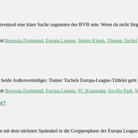
iverpool eine klare Sache zugunsten des BVB sein. Wenn da nicht Jürg
it
Borussia Dortmund
,
Europa League
,
Jürgen Klopp
,
Thomas Tuchel
de Außenverteidiger. Trainer Tuchels Europa-League-Tüftelei geht auf
it
Borussia Dortmund
,
Europa League
,
FC Krasnodar
,
Joo-Ho Park
,
M
er?
t mit dem nächsten Spektakel in die Gruppenphase der Europa League