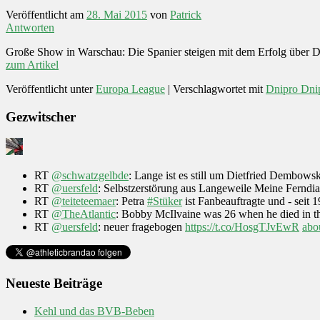
Veröffentlicht am
28. Mai 2015
von
Patrick
Antworten
Große Show in Warschau: Die Spanier steigen mit dem Erfolg über Dn
zum Artikel
Veröffentlicht unter
Europa League
|
Verschlagwortet mit
Dnipro Dni
Gezwitscher
RT
@schwatzgelbde
: Lange ist es still um Dietfried Dembow
RT
@uersfeld
: Selbstzerstörung aus Langeweile Meine Fernd
RT
@teiteteemaer
: Petra
#Stüker
ist Fanbeauftragte und - seit 
RT
@TheAtlantic
: Bobby McIlvaine was 26 when he died in the
RT
@uersfeld
: neuer fragebogen
https://t.co/HosgTJvEwR
abo
Neueste Beiträge
Kehl und das BVB-Beben