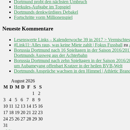
Dortmund probt den nächsten Umbruch
Herkules-Aufgabe im Topspiel
Dortmunds denkwürdiges Debakel
Fortschritte vorm Millionenspiel
Neueste Kommentare
Lesenswerte Links – Kalenderwoche 39 in 2017 > Vermischtes
#Link11: Alles raus, was keine Miete zahlt | Fokus Fussball
zu
Borussia Dortmund nach 16 Spieltagen in der Saison 2016/2
Dortmunds Ausweg aus der Achterbahn
Borussia Dortmund nach zehn Spieltagen in der Saison 2016
um Aubameyang offenbart Kratzer in der heilen BVB-Welt
Dortmunds Ansprüche wachsen in den Himmel | Athletic Bran
August 2026
M
D
M
D
F
S
S
1
2
3
4
5
6
7
8
9
10
11
12
13
14
15
16
17
18
19
20
21
22
23
24
25
26
27
28
29
30
31