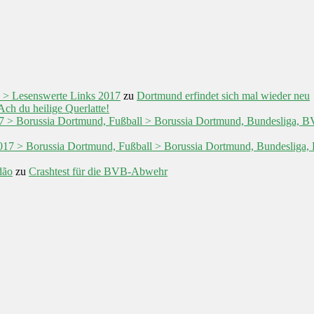
 > Lesenswerte Links 2017
zu
Dortmund erfindet sich mal wieder neu
Ach du heilige Querlatte!
017 > Borussia Dortmund, Fußball > Borussia Dortmund, Bundesliga,
/2017 > Borussia Dortmund, Fußball > Borussia Dortmund, Bundeslig
dão
zu
Crashtest für die BVB-Abwehr