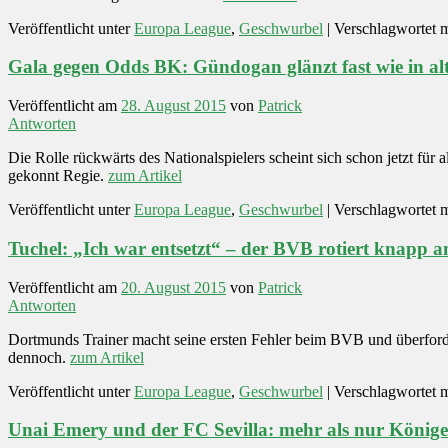
Veröffentlicht unter
Europa League
,
Geschwurbel
|
Verschlagwortet m
Gala gegen Odds BK: Gündogan glänzt fast wie in alt
Veröffentlicht am
28. August 2015
von
Patrick
Antworten
Die Rolle rückwärts des Nationalspielers scheint sich schon jetzt 
gekonnt Regie.
zum Artikel
Veröffentlicht unter
Europa League
,
Geschwurbel
|
Verschlagwortet m
Tuchel: „Ich war entsetzt“ – der BVB rotiert knapp a
Veröffentlicht am
20. August 2015
von
Patrick
Antworten
Dortmunds Trainer macht seine ersten Fehler beim BVB und überford
dennoch.
zum Artikel
Veröffentlicht unter
Europa League
,
Geschwurbel
|
Verschlagwortet m
Unai Emery und der FC Sevilla: mehr als nur Könige 