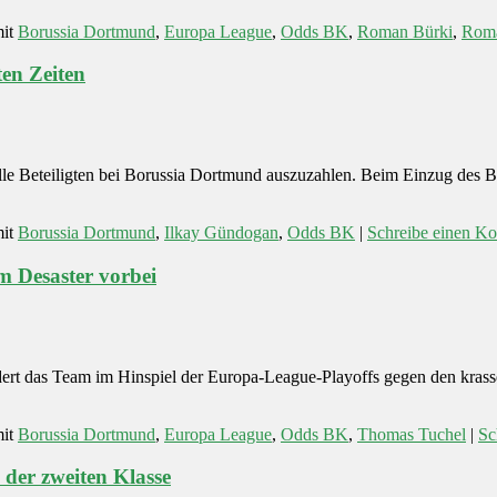
it
Borussia Dortmund
,
Europa League
,
Odds BK
,
Roman Bürki
,
Roma
en Zeiten
für alle Beteiligten bei Borussia Dortmund auszuzahlen. Beim Einzug d
it
Borussia Dortmund
,
Ilkay Gündogan
,
Odds BK
|
Schreibe einen K
m Desaster vorbei
ert das Team im Hinspiel der Europa-League-Playoffs gegen den krass
it
Borussia Dortmund
,
Europa League
,
Odds BK
,
Thomas Tuchel
|
Sc
der zweiten Klasse