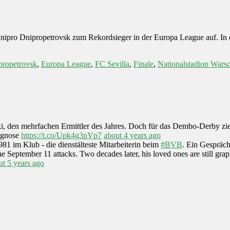
ipro Dnipropetrovsk zum Rekordsieger in der Europa League auf. In d
propetrovsk
,
Europa League
,
FC Sevilla
,
Finale
,
Nationalstadion Wars
ski, den mehrfachen Ermittler des Jahres. Doch für das Dembo-Derby zi
iagnose
https://t.co/Upk4g3pVp7
about 4 years ago
1981 im Klub - die dienstälteste Mitarbeiterin beim
#BVB
. Ein Gespräc
 September 11 attacks. Two decades later, his loved ones are still gr
ut 5 years ago