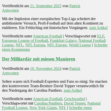
Veröffentlicht am
21. September 2025
von
Patrick
Antworten
Mit der Implosion einer europäischen Top-Liga scheitert der
ambitionierte Versuch, Profi-Football auf dem alten Kontinent zu
etablieren. Ein Fehlschlag mit historischen Vorgängern.
zum Artikel
Veröffentlicht unter
American Football
|
Verschlagwortet mit
ELF
,
European League of Football
,
Frankfurt Galaxy
,
National Football
League
,
NFL
,
NFL Europa
,
NFL Europe
,
World League
|
Schreibe
einen Kommentar
Der Milliardär mit miesen Manieren
Veröffentlicht am
10. November 2024
von
Patrick
Antworten
Selten waren sich Football-Experten und Fans so einig: Sie machen
den kontroversen Team-Besitzer David Tepper verantwortlich für
den Niedergang der Carolina Panthers.
zum Artikel
Veröffentlicht unter
American Football
,
Geschwurbel
|
Verschlagwortet mit
Carolina Panthers
,
David Tepper
,
National
Football League
,
New York Giants
,
NFL
|
Schreibe einen