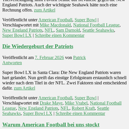
England Patriots. Auch der wichtigste Seahawk hätte noch eine
Rechnung offen.
zum Artikel
Veröffentlicht unter
American Football
,
Super Bowl
|
Verschlagwortet mit
Mike Macdonald
,
National Football League
,
New England Patriots
,
NFL
,
Sam Darnold
,
Seattle Seahawks
,
Super Bowl LX
|
Schreibe einen Kommentar
Die Wiedergeburt der Patriots
Veröffentlicht am
7. Februar 2026
von
Patrick
Antworten
Super Bowl LX in Santa Clara: Die New England Patriots waren
hart gelandet. Nun greift das einstige Erfolgsteam erstaunlich schnell
wieder nach dem Titel in der NFL. Zwei Faktoren sind entscheidend
dafür.
zum Artikel
Veröffentlicht unter
American Football
,
Super Bowl
|
Verschlagwortet mit
Drake Maye
,
Mike Vrabel
,
National Football
League
,
New England Patriots
,
NFL
,
Robert Kraft
,
Seattle
Seahawks
,
Super Bowl LX
|
Schreibe einen Kommentar
Warum American Football bei uns stockt