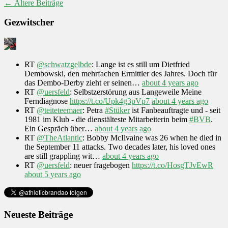
←
Ältere Beiträge
Gezwitscher
RT
@schwatzgelbde
: Lange ist es still um Dietfried
Dembowski, den mehrfachen Ermittler des Jahres. Doch für
das Dembo-Derby zieht er seinen…
about 4 years ago
RT
@uersfeld
: Selbstzerstörung aus Langeweile Meine
Ferndiagnose
https://t.co/Upk4g3pVp7
about 4 years ago
RT
@teiteteemaer
: Petra
#Stüker
ist Fanbeauftragte und - seit
1981 im Klub - die dienstälteste Mitarbeiterin beim
#BVB
.
Ein Gespräch über…
about 4 years ago
RT
@TheAtlantic
: Bobby McIlvaine was 26 when he died in
the September 11 attacks. Two decades later, his loved ones
are still grappling wit…
about 4 years ago
RT
@uersfeld
: neuer fragebogen
https://t.co/HosgTJvEwR
about 5 years ago
Neueste Beiträge