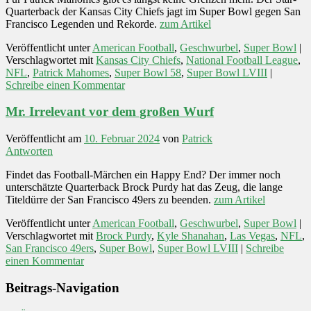
Quarterback der Kansas City Chiefs jagt im Super Bowl gegen San
Francisco Legenden und Rekorde.
zum Artikel
Veröffentlicht unter
American Football
,
Geschwurbel
,
Super Bowl
|
Verschlagwortet mit
Kansas City Chiefs
,
National Football League
,
NFL
,
Patrick Mahomes
,
Super Bowl 58
,
Super Bowl LVIII
|
Schreibe einen Kommentar
Mr. Irrelevant vor dem großen Wurf
Veröffentlicht am
10. Februar 2024
von
Patrick
Antworten
Findet das Football-Märchen ein Happy End? Der immer noch
unterschätzte Quarterback Brock Purdy hat das Zeug, die lange
Titeldürre der San Francisco 49ers zu beenden.
zum Artikel
Veröffentlicht unter
American Football
,
Geschwurbel
,
Super Bowl
|
Verschlagwortet mit
Brock Purdy
,
Kyle Shanahan
,
Las Vegas
,
NFL
,
San Francisco 49ers
,
Super Bowl
,
Super Bowl LVIII
|
Schreibe
einen Kommentar
Beitrags-Navigation