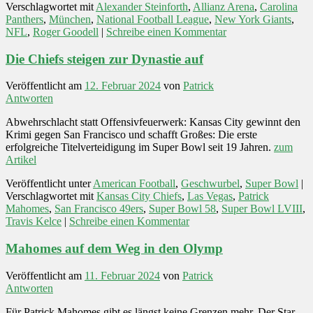
Verschlagwortet mit
Alexander Steinforth
,
Allianz Arena
,
Carolina
Panthers
,
München
,
National Football League
,
New York Giants
,
NFL
,
Roger Goodell
|
Schreibe einen Kommentar
Die Chiefs steigen zur Dynastie auf
Veröffentlicht am
12. Februar 2024
von
Patrick
Antworten
Abwehrschlacht statt Offensivfeuerwerk: Kansas City gewinnt den
Krimi gegen San Francisco und schafft Großes: Die erste
erfolgreiche Titelverteidigung im Super Bowl seit 19 Jahren.
zum
Artikel
Veröffentlicht unter
American Football
,
Geschwurbel
,
Super Bowl
|
Verschlagwortet mit
Kansas City Chiefs
,
Las Vegas
,
Patrick
Mahomes
,
San Francisco 49ers
,
Super Bowl 58
,
Super Bowl LVIII
,
Travis Kelce
|
Schreibe einen Kommentar
Mahomes auf dem Weg in den Olymp
Veröffentlicht am
11. Februar 2024
von
Patrick
Antworten
Für Patrick Mahomes gibt es längst keine Grenzen mehr. Der Star-