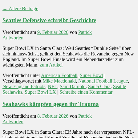
←
Ältere Beiträge
Seattles Defensive schreibt Geschichte
Veröffentlicht am
9. Februar 2026
von
Patrick
Antworten
Super Bowl LX in Santa Clara: Weil Seattles “Dunkle Seite” über
sich hinauswächst, gelingt den Seahawks die Revanche gegen New
England. Im Super-Bowl-Finale wird ein Nebendarsteller zum
wichtigsten Mann.
zum Artikel
Veröffentlicht unter
American Football
,
Super Bowl
|
Verschlagwortet mit
Mike Macdonald
,
National Football League
,
New England Patriots
,
NFL
,
Sam Darnold
,
Santa Clara
,
Seattle
Seahawks
,
Super Bowl LX
|
Schreibe einen Kommentar
Seahawks kämpfen gegen ihr Trauma
Veröffentlicht am
8. Februar 2026
von
Patrick
Antworten
Super Bowl LX in Santa Clara: Elf Jahre nach der verpassten NFL-
Titelverteidigung sinnt Favorit Seattle auf Revanche gegen die New