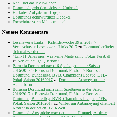
Kehl und das BVB-Beben
Dortmund probt den nächsten Umbruch
Herkules-Aufgabe im Topspiel
Dortmunds denkwürdiges Debakel
Fortschritte vorm Millionenspiel
Neueste Kommentare
Lesenswerte Links – Kalenderwoche 39 in 2017 >
Vermischtes > Lesenswerte Links 2017
zu
Dortmund erfindet
sich mal wieder neu
#Link11: Alles raus, was keine Miete zahlt | Fokus Fussball
zu
Ach du heilige Querlatte!
Borussia Dortmund nach 16 Spieltagen in der Saison
2016/2017 > Borussia Dortmund, Fußball > Borussia
Dortmund, Bundesliga, BVB, Champions League, DFB-
Pokal, Saison 20162017
zu
Dortmunds Ausweg aus der
Achterbahn
Borussia Dortmund nach zehn Spieltagen in der Saison
2016/2017 > Borussia Dortmund, Fußball > Borussia
Dortmund, Bundesliga, BVB, Champions League, DFB-
Pokal, Saison 20162017
zu
Wirbel um Aubameyang offenbart
Kratzer in der heilen BVB-Welt
Dortmunds Ansprüche wachsen in den Himmel | Athletic