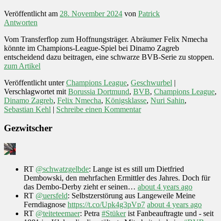
Veröffentlicht am
28. November 2024
von
Patrick
Antworten
Vom Transferflop zum Hoffnungsträger. Abräumer Felix Nmecha
könnte im Champions-League-Spiel bei Dinamo Zagreb
entscheidend dazu beitragen, eine schwarze BVB-Serie zu stoppen.
zum Artikel
Veröffentlicht unter
Champions League
,
Geschwurbel
|
Verschlagwortet mit
Borussia Dortmund
,
BVB
,
Champions League
,
Dinamo Zagreb
,
Felix Nmecha
,
Königsklasse
,
Nuri Sahin
,
Sebastian Kehl
|
Schreibe einen Kommentar
Gezwitscher
RT
@schwatzgelbde
: Lange ist es still um Dietfried
Dembowski, den mehrfachen Ermittler des Jahres. Doch für
das Dembo-Derby zieht er seinen…
about 4 years ago
RT
@uersfeld
: Selbstzerstörung aus Langeweile Meine
Ferndiagnose
https://t.co/Upk4g3pVp7
about 4 years ago
RT
@teiteteemaer
: Petra
#Stüker
ist Fanbeauftragte und - seit