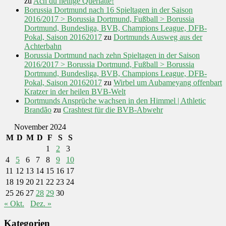
zu
Ach du heilige Querlatte!
Borussia Dortmund nach 16 Spieltagen in der Saison
2016/2017 > Borussia Dortmund, Fußball > Borussia
Dortmund, Bundesliga, BVB, Champions League, DFB-
Pokal, Saison 20162017
zu
Dortmunds Ausweg aus der
Achterbahn
Borussia Dortmund nach zehn Spieltagen in der Saison
2016/2017 > Borussia Dortmund, Fußball > Borussia
Dortmund, Bundesliga, BVB, Champions League, DFB-
Pokal, Saison 20162017
zu
Wirbel um Aubameyang offenbart
Kratzer in der heilen BVB-Welt
Dortmunds Ansprüche wachsen in den Himmel | Athletic
Brandão
zu
Crashtest für die BVB-Abwehr
November 2024
M
D
M
D
F
S
S
1
2
3
4
5
6
7
8
9
10
11
12
13
14
15
16
17
18
19
20
21
22
23
24
25
26
27
28
29
30
« Okt.
Dez. »
Kategorien