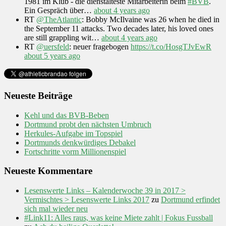
1981 im Klub - die dienstälteste Mitarbeiterin beim
#BVB
.
Ein Gespräch über…
about 4 years ago
RT
@TheAtlantic
: Bobby McIlvaine was 26 when he died in
the September 11 attacks. Two decades later, his loved ones
are still grappling wit…
about 4 years ago
RT
@uersfeld
: neuer fragebogen
https://t.co/HosgTJvEwR
about 5 years ago
Neueste Beiträge
Kehl und das BVB-Beben
Dortmund probt den nächsten Umbruch
Herkules-Aufgabe im Topspiel
Dortmunds denkwürdiges Debakel
Fortschritte vorm Millionenspiel
Neueste Kommentare
Lesenswerte Links – Kalenderwoche 39 in 2017 >
Vermischtes > Lesenswerte Links 2017
zu
Dortmund erfindet
sich mal wieder neu
#Link11: Alles raus, was keine Miete zahlt | Fokus Fussball