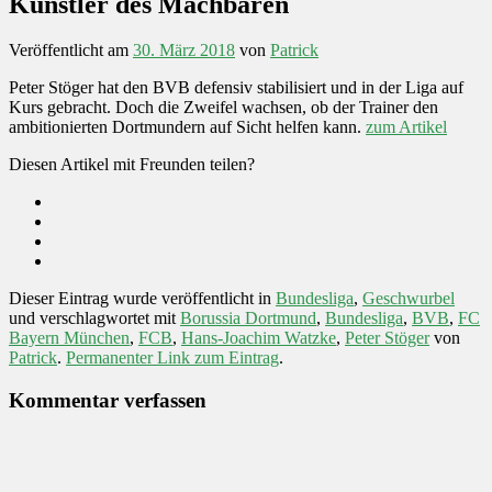
Künstler des Machbaren
Veröffentlicht am
30. März 2018
von
Patrick
Peter Stöger hat den BVB defensiv stabilisiert und in der Liga auf
Kurs gebracht. Doch die Zweifel wachsen, ob der Trainer den
ambitionierten Dortmundern auf Sicht helfen kann.
zum Artikel
Diesen Artikel mit Freunden teilen?
Dieser Eintrag wurde veröffentlicht in
Bundesliga
,
Geschwurbel
und verschlagwortet mit
Borussia Dortmund
,
Bundesliga
,
BVB
,
FC
Bayern München
,
FCB
,
Hans-Joachim Watzke
,
Peter Stöger
von
Patrick
.
Permanenter Link zum Eintrag
.
Kommentar verfassen