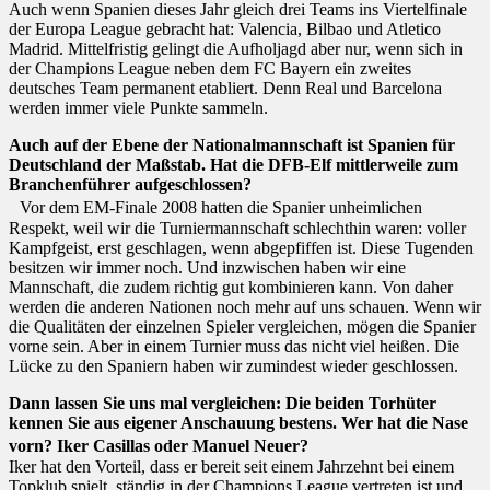
Auch wenn Spanien dieses Jahr gleich drei Teams ins Viertelfinale
der Europa League gebracht hat: Valencia, Bilbao und Atletico
Madrid. Mittelfristig gelingt die Aufholjagd aber nur, wenn sich in
der Champions League neben dem FC Bayern ein zweites
deutsches Team permanent etabliert. Denn Real und Barcelona
werden immer viele Punkte sammeln.
Auch auf der Ebene der Nationalmannschaft ist Spanien für
Deutschland der Maßstab. Hat die DFB-Elf mittlerweile zum
Branchenführer aufgeschlossen?
Vor dem EM-Finale 2008 hatten die Spanier unheimlichen
Respekt, weil wir die Turniermannschaft schlechthin waren: voller
Kampfgeist, erst geschlagen, wenn abgepfiffen ist. Diese Tugenden
besitzen wir immer noch. Und inzwischen haben wir eine
Mannschaft, die zudem richtig gut kombinieren kann. Von daher
werden die anderen Nationen noch mehr auf uns schauen. Wenn wir
die Qualitäten der einzelnen Spieler vergleichen, mögen die Spanier
vorne sein. Aber in einem Turnier muss das nicht viel heißen. Die
Lücke zu den Spaniern haben wir zumindest wieder geschlossen.
Dann lassen Sie uns mal vergleichen: Die beiden Torhüter
kennen Sie aus eigener Anschauung bestens. Wer hat die Nase
vorn? Iker Casillas oder Manuel Neuer?
Iker hat den Vorteil, dass er bereit seit einem Jahrzehnt bei einem
Topklub spielt, ständig in der Champions League vertreten ist und