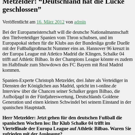
Metzelder: “Deutschland hat die Lücke
geschlossen”
Veröffentlicht am
16. März 2012
von
admin
Bei der Europameisterschaft will die deutsche Nationalmannschaft
den Titelverteidiger Spanien vom Thron schubsen, und im
Europapokal stehen für die Klubs aus der Bundesliga große Duelle
mit der Fußballgroßmacht Nummer eins an. Hannover 96 kreuzt in
der Europa League mit Atletico Madrid die Klingen, Schalke 04
trifft auf Athletic Bilbao. In der Champions League könnte es zudem
im Halbfinale zum Showdown des FC Bayern mit Real Madrid
kommen.
Spanien-Experte Christoph Metzelder, drei Jahre als Verteidiger in
Diensten der Königlichen aus Madrid, spricht im t-online.de
Interview über die Chancen seiner Schalker gegen Bilbao, die
Aufholjagd in der Fünfjahreswertung, Deutschlands Goldene
Generation und einen kleinen Schwindel bei seinem Einstand in der
spanischen Hauptstadt.
Herr Metzelder: Jetzt gehen für den deutschen Fußball die
spanischen Wochen los: Ihr Klub Schalke 04 trifft im
Viertelfinale der Europa League auf Athletic Bilbao. Waren Sie
zufrieden mit der Auslosung?