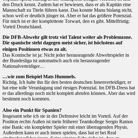
den Druck kennt. Zudem hat er bewiesen, dass er als Kapitän eine
Mannschaft zu Titeln führen kann. Das konnte Manu bislang nicht,
schon weil er deutlich jünger ist. Aber er hat das größere Potenzial.
Für mich ist er der kompletteste Torwart, den es gibt. Mittelfristig:
Vorteil Deutschland.
Die DFB-Abwehr gilt trotz viel Talent weiter als Problemzone.
Die spanische steht dagegen meist sicher, ist höchstens auf
einigen Positionen etwas zu alt.
Das Komische ist ja: Nicht jeder herausragende Abwehrspieler in
der Bundesliga ist automatisch auch ein herausragender
Nationalverteidiger…
…wie zum Beispiel Mats Hummels.
Richtig. Ich halte ihn für den besten deutschen Innenverteidiger, er
hat eine tolle Veranlagung und riesiges Potenzial. Im DFB-Dress hat
er das allerdings noch nicht komplett abrufen können. Aber das wird
bestimmt noch kommen.
Also ein Punkt für Spanien?
Insgesamt sehe ich sie in der Defensive leicht im Vorteil. Auf der
Position rechts Außen ist mein früherer Teamkollege Sergio Ramos
eine Bank: ein kompletter Spieler mit einer überragenden Physis.
Außerdem kann er auch innen spielen, dass hat er bei Real