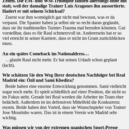
Zeiten. Die EM- und WM-Triumphe fanden allerdings ohne ihn
statt, weil der damalige Trainer Luis Aragones ihn aussortierte.
Hadert er mit seinem Schicksal?
Zuerst war ihm womöglich gar nicht mal bewusst, was er da
verpasst. Die Spanier haben ja selbst nie so recht daran geglaubt,
dass sie ihr traditionelles Turnier-Trauma mal beenden könnten. Gut
vorstellbar, dass es für Raul schmerzvoll ist. Andererseits hat er so
viel erreicht in seiner Karriere, dass er nicht im Gram zurückblicken
muss.
An ein spätes Comeback im Nationaldress…
…glaubt Raul nicht mehr. Er hat seinen Urlaub schon geplant
(lacht).
Wie schätzen Sie den Weg Ihrer deutschen Nachfolger bei Real
Madrid ein: Özil und Sami Khedira?
Beide haben eine enorme Entwicklung genommen. Sami vielleicht
sogar noch mehr. Er spielt schließlich auf einer Position, die nicht so
im Fokus steht. Gerade bei Real werden die Arbeiter im Team eher
belächelt. Außerdem ist im defensiven Mittelfeld die Konkurrenz
enorm. Beide haben den Vorteil, dass sie Wunschspieler von Trainer
Jose Mourinho waren. Das ist in einem Verein wie Madrid sehr
wichtig.
Was müssen wir von der extremen spanischen Sport-Presse