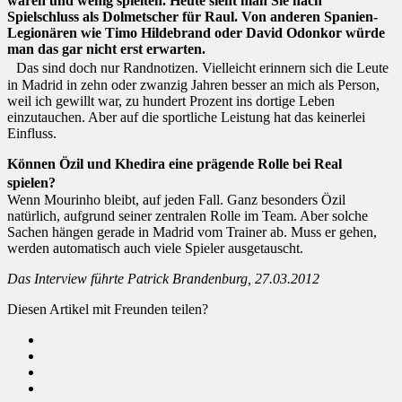
waren und wenig spielten. Heute sieht man Sie nach
Spielschluss als Dolmetscher für Raul. Von anderen Spanien-
Legionären wie Timo Hildebrand oder David Odonkor würde
man das gar nicht erst erwarten.
Das sind doch nur Randnotizen. Vielleicht erinnern sich die Leute
in Madrid in zehn oder zwanzig Jahren besser an mich als Person,
weil ich gewillt war, zu hundert Prozent ins dortige Leben
einzutauchen. Aber auf die sportliche Leistung hat das keinerlei
Einfluss.
Können Özil und Khedira eine prägende Rolle bei Real
spielen?
Wenn Mourinho bleibt, auf jeden Fall. Ganz besonders Özil
natürlich, aufgrund seiner zentralen Rolle im Team. Aber solche
Sachen hängen gerade in Madrid vom Trainer ab. Muss er gehen,
werden automatisch auch viele Spieler ausgetauscht.
Das Interview führte Patrick Brandenburg, 27.03.2012
Diesen Artikel mit Freunden teilen?