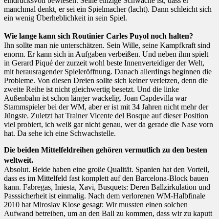
eindrucksvoll bewiesen. Seine einzige Schwäche ist, dass er
manchmal denkt, er sei ein Spielmacher (lacht). Dann schleicht sich
ein wenig Überheblichkeit in sein Spiel.
Wie lange kann sich Routinier Carles Puyol noch halten?
Ihn sollte man nie unterschätzen. Sein Wille, seine Kampfkraft sind
enorm. Er kann sich in Aufgaben verbeißen. Und neben ihm spielt
in Gerard Piqué der zurzeit wohl beste Innenverteidiger der Welt,
mit herausragender Spieleröffnung. Danach allerdings beginnen die
Probleme. Von diesen Dreien sollte sich keiner verletzen, denn die
zweite Reihe ist nicht gleichwertig besetzt. Und die linke
Außenbahn ist schon länger wackelig. Joan Capdevilla war
Stammspieler bei der WM, aber er ist mit 34 Jahren nicht mehr der
Jüngste. Zuletzt hat Trainer Vicente del Bosque auf dieser Position
viel probiert, ich weiß gar nicht genau, wer da gerade die Nase vorn
hat. Da sehe ich eine Schwachstelle.
Die beiden Mittelfeldreihen gehören vermutlich zu den besten
weltweit.
Absolut. Beide haben eine große Qualität. Spanien hat den Vorteil,
dass es im Mittelfeld fast komplett auf den Barcelona-Block bauen
kann. Fabregas, Iniesta, Xavi, Busquets: Deren Ballzirkulation und
Passsicherheit ist einmalig. Nach dem verlorenen WM-Halbfinale
2010 hat Miroslav Klose gesagt: Wir mussten einen solchen
Aufwand betreiben, um an den Ball zu kommen, dass wir zu kaputt