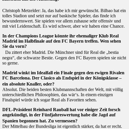
Christoph Metzelder: Ja, das habe ich mir gewünscht. Bilbao hat ein
tolles Stadion und setzt nur auf baskische Spieler, das finde ich
bewundernswert. Sie spielen vor allem zuhause sehr offensiv und
mit viel Leidenschaft. Es wird schwer, aber wir haben eine Chance.
In der Champions League könnte ihr ehemaliger Klub Real
Madrid im Halbfinale auf den FC Bayern treffen. Wen sehen
Sie da vorn?
Da zittert eher Madrid. Die Münchner sind für Real die „bestia
negra“, die schwarze Bestie. Gegen den FC Bayern spielen sie nicht
so gerne.
Madrid winkt im Idealfall ein Finale gegen den ewigen Rivalen
FC Barcelona. Der Clasico als Endspiel in der Königsklasse –
ein absolute Knaller, oder?
Absolut. Die beiden besten Klubmannschaften der Welt, mit völlig
unterschiedlichen Philosophien, das wär‘s. In einem einzigen
Finalspiel würde ich sogar Real als Favoriten sehen.
DFL-Präsident Reinhard Rauball hat vor einiger Zeit forsch
angekündigt, in der Fünfjahreswertung habe die Jagd auf
Spanien begonnen hat. Zu vermessen?
Der Mittelbau der Bundesliga ist eigentlich stärker, da hat er recht.