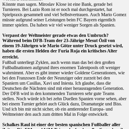
Könnte man sagen. Miroslav Klose ist eine Bank, gerade bei
Turnieren. Bei Lazio Rom ist er noch mal durchgestartet, hat
Spielpraxis gesammelt und viel Selbstvertrauen. Auch Mario Gomez
müsste aufgrund seiner Leistungen beim FC Bayern eigentlich
immer spielen. Da haben wir viel weniger Sorgen als Spanien.
Verpasst der Weltmeister gerade etwas den Umbruch?
Während beim DFB-Team der 23-Jährige Mesut Özil von
einem 19-Jährigen wie Mario Götze unter Druck gesetzt wird,
haben die ersten Helden der Furia Roja ein kritisches Alter
erreicht.
Fußball unterliegt Zyklen, auch wenn man das bei den großen
Fußballnationen aufgrund ihres enormen Talentpools oft weniger
wahrnimmt. Aber es gibt immer wieder Goldene Generationen, wie
bei den Franzosen Ende der Neunziger oder zurzeit bei den
Spaniern um Casillas, Xavi und Iniesta. Ich glaube, dass die
Deutschen die Nächsten sind mit einer herausragenden Generation.
Der DFB wird in den kommenden Turnieren sehr gute Teams
stellen. Noch würde ich bei zehn Duellen Spanien vorne sehen, aber
bei einem Turnier gehört auch Glück dazu, Dramaturgie und Biss.
Und ich bin mir nicht sicher, ob ein amtierender Europa- und
Weltmeister den auch zum dritten Mal in Folge entwickelt.
Schalkes Raul ist einer der besten spanischen Fußballer aller