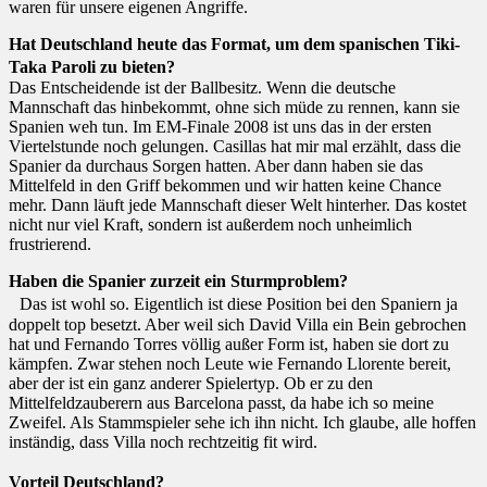
waren für unsere eigenen Angriffe.
Hat Deutschland heute das Format, um dem spanischen Tiki-
Taka Paroli zu bieten?
Das Entscheidende ist der Ballbesitz. Wenn die deutsche
Mannschaft das hinbekommt, ohne sich müde zu rennen, kann sie
Spanien weh tun. Im EM-Finale 2008 ist uns das in der ersten
Viertelstunde noch gelungen. Casillas hat mir mal erzählt, dass die
Spanier da durchaus Sorgen hatten. Aber dann haben sie das
Mittelfeld in den Griff bekommen und wir hatten keine Chance
mehr. Dann läuft jede Mannschaft dieser Welt hinterher. Das kostet
nicht nur viel Kraft, sondern ist außerdem noch unheimlich
frustrierend.
Haben die Spanier zurzeit ein Sturmproblem?
Das ist wohl so. Eigentlich ist diese Position bei den Spaniern ja
doppelt top besetzt. Aber weil sich David Villa ein Bein gebrochen
hat und Fernando Torres völlig außer Form ist, haben sie dort zu
kämpfen. Zwar stehen noch Leute wie Fernando Llorente bereit,
aber der ist ein ganz anderer Spielertyp. Ob er zu den
Mittelfeldzauberern aus Barcelona passt, da habe ich so meine
Zweifel. Als Stammspieler sehe ich ihn nicht. Ich glaube, alle hoffen
inständig, dass Villa noch rechtzeitig fit wird.
Vorteil Deutschland?