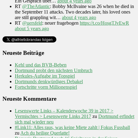
Ein Gespräch über…
about 4 years ago
RT
@TheAtlantic
: Bobby McIlvaine was 26 when he died in
the September 11 attacks. Two decades later, his loved ones
are still grappling wit…
about 4 years ago
RT
@uersfeld
: neuer fragebogen
https://t.co/HosgTJvEwR
about 5 years ago
Neueste Beiträge
Kehl und das BVB-Beben
Dortmund probt den nächsten Umbruch
Herkules-Aufgabe im Topspiel
Dortmunds denkwürdiges Debakel
Fortschritte vorm Millionenspiel
Neueste Kommentare
Lesenswerte Links – Kalenderwoche 39 in 2017 >
Vermischtes > Lesenswerte Links 2017
zu
Dortmund erfindet
sich mal wieder neu
#Link11: Alles raus, was keine Miete zahlt | Fokus Fussball
zu
Ach du heilige Querlatte!