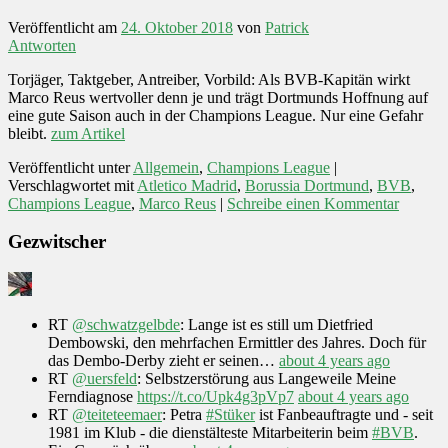
Veröffentlicht am
24. Oktober 2018
von
Patrick
Antworten
Torjäger, Taktgeber, Antreiber, Vorbild: Als BVB-Kapitän wirkt
Marco Reus wertvoller denn je und trägt Dortmunds Hoffnung auf
eine gute Saison auch in der Champions League. Nur eine Gefahr
bleibt.
zum Artikel
Veröffentlicht unter
Allgemein
,
Champions League
|
Verschlagwortet mit
Atletico Madrid
,
Borussia Dortmund
,
BVB
,
Champions League
,
Marco Reus
|
Schreibe einen Kommentar
Gezwitscher
RT
@schwatzgelbde
: Lange ist es still um Dietfried
Dembowski, den mehrfachen Ermittler des Jahres. Doch für
das Dembo-Derby zieht er seinen…
about 4 years ago
RT
@uersfeld
: Selbstzerstörung aus Langeweile Meine
Ferndiagnose
https://t.co/Upk4g3pVp7
about 4 years ago
RT
@teiteteemaer
: Petra
#Stüker
ist Fanbeauftragte und - seit
1981 im Klub - die dienstälteste Mitarbeiterin beim
#BVB
.