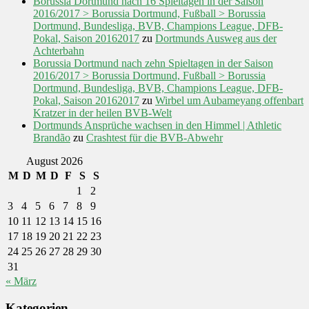
Borussia Dortmund nach 16 Spieltagen in der Saison
2016/2017 > Borussia Dortmund, Fußball > Borussia
Dortmund, Bundesliga, BVB, Champions League, DFB-
Pokal, Saison 20162017
zu
Dortmunds Ausweg aus der
Achterbahn
Borussia Dortmund nach zehn Spieltagen in der Saison
2016/2017 > Borussia Dortmund, Fußball > Borussia
Dortmund, Bundesliga, BVB, Champions League, DFB-
Pokal, Saison 20162017
zu
Wirbel um Aubameyang offenbart
Kratzer in der heilen BVB-Welt
Dortmunds Ansprüche wachsen in den Himmel | Athletic
Brandão
zu
Crashtest für die BVB-Abwehr
August 2026
M
D
M
D
F
S
S
1
2
3
4
5
6
7
8
9
10
11
12
13
14
15
16
17
18
19
20
21
22
23
24
25
26
27
28
29
30
31
« März
Kategorien