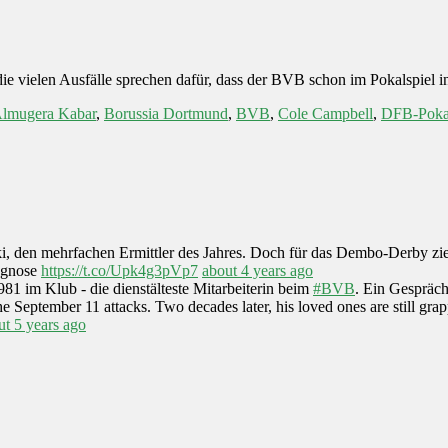
die vielen Ausfälle sprechen dafür, dass der BVB schon im Pokalspiel 
lmugera Kabar
,
Borussia Dortmund
,
BVB
,
Cole Campbell
,
DFB-Poka
ski, den mehrfachen Ermittler des Jahres. Doch für das Dembo-Derby zi
iagnose
https://t.co/Upk4g3pVp7
about 4 years ago
1981 im Klub - die dienstälteste Mitarbeiterin beim
#BVB
. Ein Gespräc
 September 11 attacks. Two decades later, his loved ones are still gr
ut 5 years ago