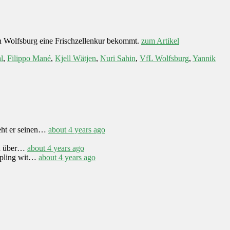
in Wolfsburg eine Frischzellenkur bekommt.
zum Artikel
l
,
Filippo Mané
,
Kjell Wätjen
,
Nuri Sahin
,
VfL Wolfsburg
,
Yannik
eht er seinen…
about 4 years ago
h über…
about 4 years ago
appling wit…
about 4 years ago