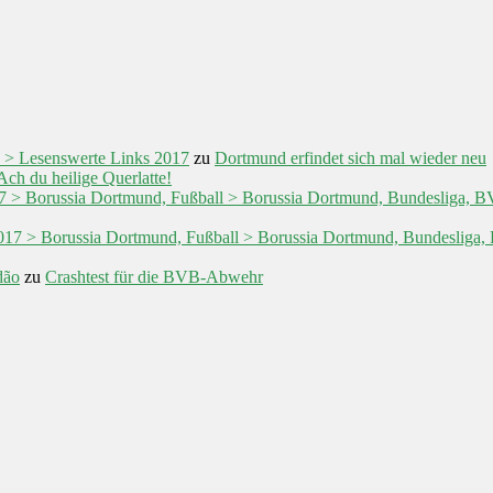
 > Lesenswerte Links 2017
zu
Dortmund erfindet sich mal wieder neu
Ach du heilige Querlatte!
017 > Borussia Dortmund, Fußball > Borussia Dortmund, Bundesliga,
/2017 > Borussia Dortmund, Fußball > Borussia Dortmund, Bundeslig
dão
zu
Crashtest für die BVB-Abwehr