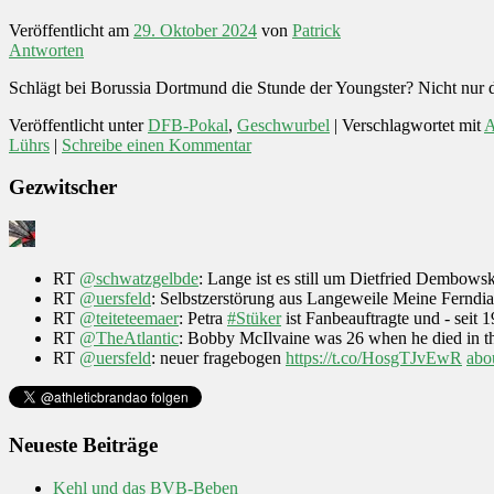
Veröffentlicht am
29. Oktober 2024
von
Patrick
Antworten
Schlägt bei Borussia Dortmund die Stunde der Youngster? Nicht nur 
Veröffentlicht unter
DFB-Pokal
,
Geschwurbel
|
Verschlagwortet mit
A
Lührs
|
Schreibe einen Kommentar
Gezwitscher
RT
@schwatzgelbde
: Lange ist es still um Dietfried Dembow
RT
@uersfeld
: Selbstzerstörung aus Langeweile Meine Fernd
RT
@teiteteemaer
: Petra
#Stüker
ist Fanbeauftragte und - seit 
RT
@TheAtlantic
: Bobby McIlvaine was 26 when he died in the
RT
@uersfeld
: neuer fragebogen
https://t.co/HosgTJvEwR
abo
Neueste Beiträge
Kehl und das BVB-Beben