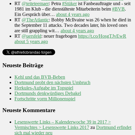
RT
@teiteteemaer
: Petra
#Stüker
ist Fanbeauftragte und - seit
1981 im Klub - die dienstälteste Mitarbeiterin beim
#BVB
.
Ein Gespräch über…
about 4 years ago
RT
@TheAtlantic
: Bobby McIlvaine was 26 when he died in
the September 11 attacks. Two decades later, his loved ones
are still grappling wit…
about 4 years ago
RT
@uersfeld
: neuer fragebogen
https://t.co/HosgTJvEwR
about 5 years ago
Neueste Beiträge
Kehl und das BVB-Beben
Dortmund probt den nächsten Umbruch
Herkules-Aufgabe im Topspiel
Dortmunds denkwürdiges Debakel
Fortschritte vorm Millionenspiel
Neueste Kommentare
Lesenswerte Links – Kalenderwoche 39 in 2017 >
Vermischtes > Lesenswerte Links 2017
zu
Dortmund erfindet
sich mal wieder neu