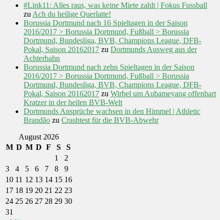
#Link11: Alles raus, was keine Miete zahlt | Fokus Fussball
zu
Ach du heilige Querlatte!
Borussia Dortmund nach 16 Spieltagen in der Saison
2016/2017 > Borussia Dortmund, Fußball > Borussia
Dortmund, Bundesliga, BVB, Champions League, DFB-
Pokal, Saison 20162017
zu
Dortmunds Ausweg aus der
Achterbahn
Borussia Dortmund nach zehn Spieltagen in der Saison
2016/2017 > Borussia Dortmund, Fußball > Borussia
Dortmund, Bundesliga, BVB, Champions League, DFB-
Pokal, Saison 20162017
zu
Wirbel um Aubameyang offenbart
Kratzer in der heilen BVB-Welt
Dortmunds Ansprüche wachsen in den Himmel | Athletic
Brandão
zu
Crashtest für die BVB-Abwehr
August 2026
M
D
M
D
F
S
S
1
2
3
4
5
6
7
8
9
10
11
12
13
14
15
16
17
18
19
20
21
22
23
24
25
26
27
28
29
30
31