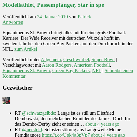
Modellathlet, Passempfänger, Star in spe
Veröffentlicht am
24. Januar 2019
von
Patrick
Antworten
Equanimeous St. Brown bringt alles mit für eine große Football-
Karriere. Der Wide Receiver mit deutschen Wurzeln hofft im
zweiten Jahr bei den Green Bay Packers auf den Durchbruch in der
NFL.
zum Artikel
Veröffentlicht unter
Allgemein
,
Geschwurbel
,
Super Bowl
|
Verschlagwortet mit
Aaron Rodgers
,
American Football
,
Equanimeous St. Brown
,
Green Bay Packers
,
NFL
|
Schreibe einen
Kommentar
Gezwitscher
RT
@schwatzgelbde
: Lange ist es still um Dietfried
Dembowski, den mehrfachen Ermittler des Jahres. Doch für
das Dembo-Derby zieht er seinen…
about 4 years ago
RT
@uersfeld
: Selbstzerstörung aus Langeweile Meine
Ferndiagnose
https://t.co/Upk4g3pVp7
about 4 years ago