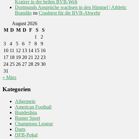
Kratzer in der heilen BVB-Welt
Dortmunds Ansprüche wachsen in den Himmel | Athletic
Brandão
zu
Crashtest für die BVB-Abwehr
August 2026
M
D
M
D
F
S
S
1
2
3
4
5
6
7
8
9
10
11
12
13
14
15
16
17
18
19
20
21
22
23
24
25
26
27
28
29
30
31
« März
Kategorien
Allgemein
American Football
Bundesliga
Bunter Sport
Champions League
Darts
DFB-Pokal