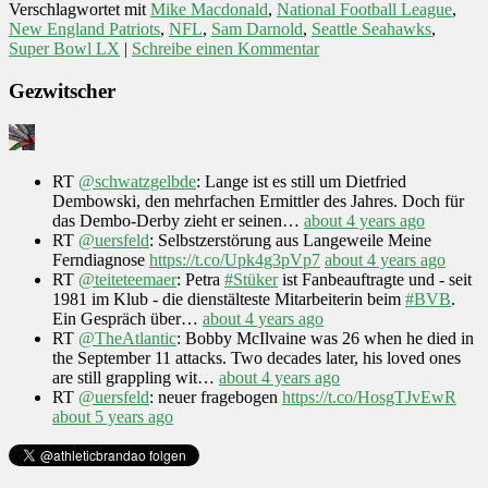
Verschlagwortet mit
Mike Macdonald
,
National Football League
,
New England Patriots
,
NFL
,
Sam Darnold
,
Seattle Seahawks
,
Super Bowl LX
|
Schreibe einen Kommentar
Gezwitscher
RT
@schwatzgelbde
: Lange ist es still um Dietfried
Dembowski, den mehrfachen Ermittler des Jahres. Doch für
das Dembo-Derby zieht er seinen…
about 4 years ago
RT
@uersfeld
: Selbstzerstörung aus Langeweile Meine
Ferndiagnose
https://t.co/Upk4g3pVp7
about 4 years ago
RT
@teiteteemaer
: Petra
#Stüker
ist Fanbeauftragte und - seit
1981 im Klub - die dienstälteste Mitarbeiterin beim
#BVB
.
Ein Gespräch über…
about 4 years ago
RT
@TheAtlantic
: Bobby McIlvaine was 26 when he died in
the September 11 attacks. Two decades later, his loved ones
are still grappling wit…
about 4 years ago
RT
@uersfeld
: neuer fragebogen
https://t.co/HosgTJvEwR
about 5 years ago