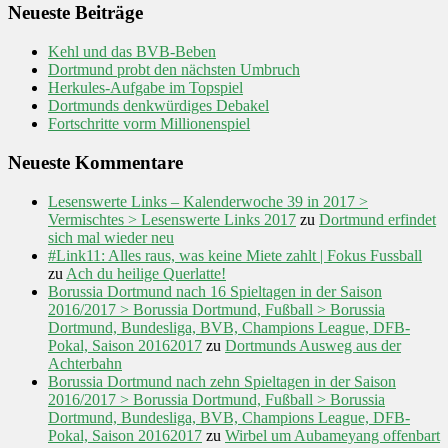
Neueste Beiträge
Kehl und das BVB-Beben
Dortmund probt den nächsten Umbruch
Herkules-Aufgabe im Topspiel
Dortmunds denkwürdiges Debakel
Fortschritte vorm Millionenspiel
Neueste Kommentare
Lesenswerte Links – Kalenderwoche 39 in 2017 >
Vermischtes > Lesenswerte Links 2017
zu
Dortmund erfindet
sich mal wieder neu
#Link11: Alles raus, was keine Miete zahlt | Fokus Fussball
zu
Ach du heilige Querlatte!
Borussia Dortmund nach 16 Spieltagen in der Saison
2016/2017 > Borussia Dortmund, Fußball > Borussia
Dortmund, Bundesliga, BVB, Champions League, DFB-
Pokal, Saison 20162017
zu
Dortmunds Ausweg aus der
Achterbahn
Borussia Dortmund nach zehn Spieltagen in der Saison
2016/2017 > Borussia Dortmund, Fußball > Borussia
Dortmund, Bundesliga, BVB, Champions League, DFB-
Pokal, Saison 20162017
zu
Wirbel um Aubameyang offenbart