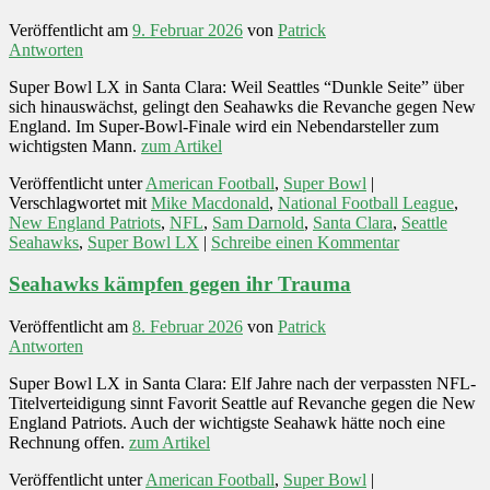
Veröffentlicht am
9. Februar 2026
von
Patrick
Antworten
Super Bowl LX in Santa Clara: Weil Seattles “Dunkle Seite” über
sich hinauswächst, gelingt den Seahawks die Revanche gegen New
England. Im Super-Bowl-Finale wird ein Nebendarsteller zum
wichtigsten Mann.
zum Artikel
Veröffentlicht unter
American Football
,
Super Bowl
|
Verschlagwortet mit
Mike Macdonald
,
National Football League
,
New England Patriots
,
NFL
,
Sam Darnold
,
Santa Clara
,
Seattle
Seahawks
,
Super Bowl LX
|
Schreibe einen Kommentar
Seahawks kämpfen gegen ihr Trauma
Veröffentlicht am
8. Februar 2026
von
Patrick
Antworten
Super Bowl LX in Santa Clara: Elf Jahre nach der verpassten NFL-
Titelverteidigung sinnt Favorit Seattle auf Revanche gegen die New
England Patriots. Auch der wichtigste Seahawk hätte noch eine
Rechnung offen.
zum Artikel
Veröffentlicht unter
American Football
,
Super Bowl
|