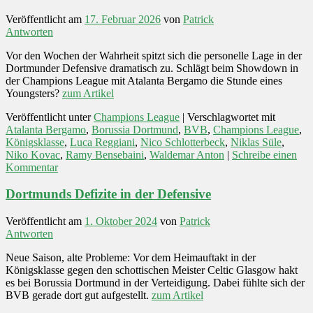
Veröffentlicht am
17. Februar 2026
von
Patrick
Antworten
Vor den Wochen der Wahrheit spitzt sich die personelle Lage in der
Dortmunder Defensive dramatisch zu. Schlägt beim Showdown in
der Champions League mit Atalanta Bergamo die Stunde eines
Youngsters?
zum Artikel
Veröffentlicht unter
Champions League
|
Verschlagwortet mit
Atalanta Bergamo
,
Borussia Dortmund
,
BVB
,
Champions League
,
Königsklasse
,
Luca Reggiani
,
Nico Schlotterbeck
,
Niklas Süle
,
Niko Kovac
,
Ramy Bensebaini
,
Waldemar Anton
|
Schreibe einen
Kommentar
Dortmunds Defizite in der Defensive
Veröffentlicht am
1. Oktober 2024
von
Patrick
Antworten
Neue Saison, alte Probleme: Vor dem Heimauftakt in der
Königsklasse gegen den schottischen Meister Celtic Glasgow hakt
es bei Borussia Dortmund in der Verteidigung. Dabei fühlte sich der
BVB gerade dort gut aufgestellt.
zum Artikel