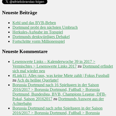
Neueste Beiträge
Kehl und das BVB-Beben
Dortmund probt den nächsten Umbruch
Herkules-Aufgabe im Topspiel
Dortmunds denkwürdiges Debakel
Fortschritte vorm Millionenspiel
Neueste Kommentare
Lesenswerte Links – Kalenderwoche 39 in 2017 >
Vermischtes > Lesenswerte Links 2017
zu
Dortmund erfindet
sich mal wieder neu
#Link11: Alles raus, was keine Miete zahlt | Fokus Fussball
zu
Ach du heilige Querlatte!
Borussia Dortmund nach 16 Spieltagen in der Saison
2016/2017 > Borussia Dortmund, Fußball > Borussia
Dortmund, Bundesliga, BVB, Champions League, DFB-
Pokal, Saison 20162017
zu
Dortmunds Ausweg aus der
Achterbahn
Borussia Dortmund nach zehn Spieltagen in der Saison
2016/2017 > Borussia Dortmund, Fußball > Borussia