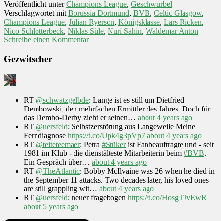
Veröffentlicht unter
Champions League
,
Geschwurbel
|
Verschlagwortet mit
Borussia Dortmund
,
BVB
,
Celtic Glasgow
,
Champions League
,
Julian Ryerson
,
Königsklasse
,
Lars Ricken
,
Nico Schlotterbeck
,
Niklas Süle
,
Nuri Sahin
,
Waldemar Anton
|
Schreibe einen Kommentar
Gezwitscher
RT
@schwatzgelbde
: Lange ist es still um Dietfried
Dembowski, den mehrfachen Ermittler des Jahres. Doch für
das Dembo-Derby zieht er seinen…
about 4 years ago
RT
@uersfeld
: Selbstzerstörung aus Langeweile Meine
Ferndiagnose
https://t.co/Upk4g3pVp7
about 4 years ago
RT
@teiteteemaer
: Petra
#Stüker
ist Fanbeauftragte und - seit
1981 im Klub - die dienstälteste Mitarbeiterin beim
#BVB
.
Ein Gespräch über…
about 4 years ago
RT
@TheAtlantic
: Bobby McIlvaine was 26 when he died in
the September 11 attacks. Two decades later, his loved ones
are still grappling wit…
about 4 years ago
RT
@uersfeld
: neuer fragebogen
https://t.co/HosgTJvEwR
about 5 years ago