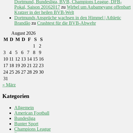
Dortmund, Bundesliga, BVB, Champions League, DFB-
Pokal, Saison 20162017
zu
Wirbel um Aubameyang offenbart
Kratzer in der heilen BVB-Welt
Dortmunds Ansprüche wachsen in den Himmel | Athletic
Brandão
zu
Crashtest für die BVB-Abwehr
August 2026
M
D
M
D
F
S
S
1
2
3
4
5
6
7
8
9
10
11
12
13
14
15
16
17
18
19
20
21
22
23
24
25
26
27
28
29
30
31
« März
Kategorien
Allgemein
American Football
Bundesliga
Bunter Sport
Champions League