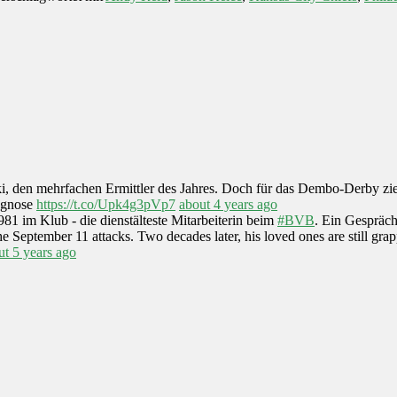
ski, den mehrfachen Ermittler des Jahres. Doch für das Dembo-Derby zi
iagnose
https://t.co/Upk4g3pVp7
about 4 years ago
1981 im Klub - die dienstälteste Mitarbeiterin beim
#BVB
. Ein Gespräc
 September 11 attacks. Two decades later, his loved ones are still gr
ut 5 years ago