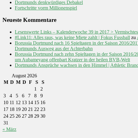
Dortmunds denkwürdiges Debakel
Fortschritte vorm Millionenspiel
Neueste Kommentare
Lesenswerte Links – Kalenderwoche 39 in 2017 > Vermischtes
#Link11: Alles raus, was keine Miete zahlt | Fokus Fussball
zu
Borussia Dortmund nach 16 Spieltagen in der Saison 2016/2
Dortmunds Ausweg aus der Achterbahn
Borussia Dortmund nach zehn Spieltagen in der Saison 2016
um Aubameyang offenbart Kratzer in der heilen BVB-Welt
Dortmunds Ansprüche wachsen in den Himmel | Athletic Bran
August 2026
M
D
M
D
F
S
S
1
2
3
4
5
6
7
8
9
10
11
12
13
14
15
16
17
18
19
20
21
22
23
24
25
26
27
28
29
30
31
« März