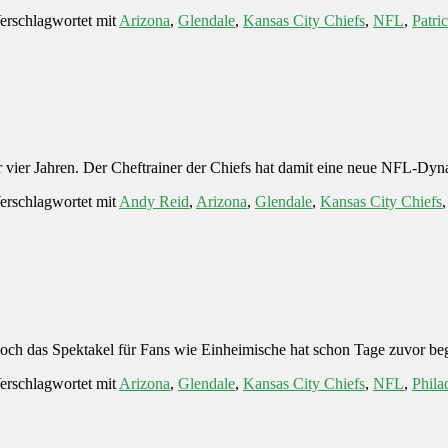
erschlagwortet mit
Arizona
,
Glendale
,
Kansas City Chiefs
,
NFL
,
Patr
vier Jahren. Der Cheftrainer der Chiefs hat damit eine neue NFL-Dyn
erschlagwortet mit
Andy Reid
,
Arizona
,
Glendale
,
Kansas City Chiefs
 Doch das Spektakel für Fans wie Einheimische hat schon Tage zuvor b
erschlagwortet mit
Arizona
,
Glendale
,
Kansas City Chiefs
,
NFL
,
Phila