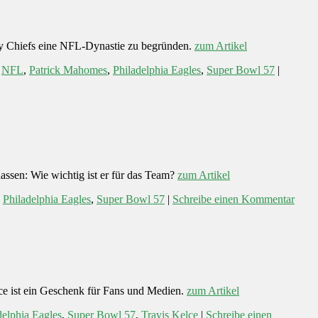
ity Chiefs eine NFL-Dynastie zu begründen.
zum Artikel
,
NFL
,
Patrick Mahomes
,
Philadelphia Eagles
,
Super Bowl 57
|
assen: Wie wichtig ist er für das Team?
zum Artikel
,
Philadelphia Eagles
,
Super Bowl 57
|
Schreibe einen Kommentar
ce ist ein Geschenk für Fans und Medien.
zum Artikel
delphia Eagles
,
Super Bowl 57
,
Travis Kelce
|
Schreibe einen