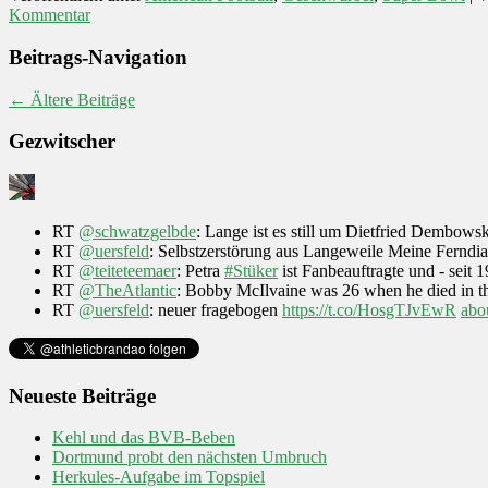
Kommentar
Beitrags-Navigation
←
Ältere Beiträge
Gezwitscher
RT
@schwatzgelbde
: Lange ist es still um Dietfried Dembow
RT
@uersfeld
: Selbstzerstörung aus Langeweile Meine Fernd
RT
@teiteteemaer
: Petra
#Stüker
ist Fanbeauftragte und - seit 
RT
@TheAtlantic
: Bobby McIlvaine was 26 when he died in the
RT
@uersfeld
: neuer fragebogen
https://t.co/HosgTJvEwR
abo
Neueste Beiträge
Kehl und das BVB-Beben
Dortmund probt den nächsten Umbruch
Herkules-Aufgabe im Topspiel