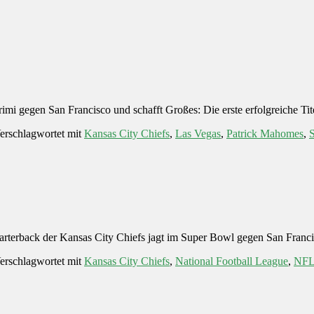
mi gegen San Francisco und schafft Großes: Die erste erfolgreiche Tit
erschlagwortet mit
Kansas City Chiefs
,
Las Vegas
,
Patrick Mahomes
,
S
uarterback der Kansas City Chiefs jagt im Super Bowl gegen San Fra
erschlagwortet mit
Kansas City Chiefs
,
National Football League
,
NF