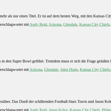
hr als nur einen Titel. Er ist auf dem besten Weg, mit den Kansas C
erschlagwortet mit
Andy Reid
,
Arizona
,
Glendale
,
Kansas City Chiefs
 in den Super Bowl geführt. Trotzdem muss er sich die Frage gefallen l
erschlagwortet mit
Arizona
,
Glendale
,
Jalen Hurts
,
Kansas City Chiefs
nüber. Das Duell der schillernden Football-Stars Travis und Jason Kel
erschlagwortet mit
Andy Reid
,
Jason Kelce
,
Kansas City Chiefs
,
Phila