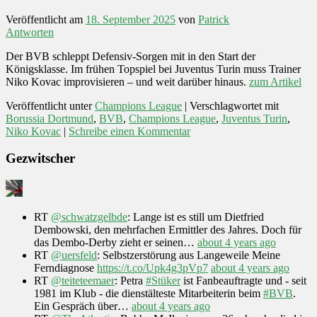
Veröffentlicht am
18. September 2025
von
Patrick
Antworten
Der BVB schleppt Defensiv-Sorgen mit in den Start der
Königsklasse. Im frühen Topspiel bei Juventus Turin muss Trainer
Niko Kovac improvisieren – und weit darüber hinaus.
zum Artikel
Veröffentlicht unter
Champions League
|
Verschlagwortet mit
Borussia Dortmund
,
BVB
,
Champions League
,
Juventus Turin
,
Niko Kovac
|
Schreibe einen Kommentar
Gezwitscher
RT
@schwatzgelbde
: Lange ist es still um Dietfried
Dembowski, den mehrfachen Ermittler des Jahres. Doch für
das Dembo-Derby zieht er seinen…
about 4 years ago
RT
@uersfeld
: Selbstzerstörung aus Langeweile Meine
Ferndiagnose
https://t.co/Upk4g3pVp7
about 4 years ago
RT
@teiteteemaer
: Petra
#Stüker
ist Fanbeauftragte und - seit
1981 im Klub - die dienstälteste Mitarbeiterin beim
#BVB
.
Ein Gespräch über…
about 4 years ago