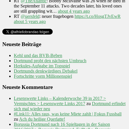
RT
@TheAtlantic
: Bobby McIlvaine was 26 when he died in
the September 11 attacks. Two decades later, his loved ones
are still grappling wit…
about 4 years ago
RT
@uersfeld
: neuer fragebogen
https://t.co/HosgTJvEwR
about 5 years ago
Neueste Beiträge
Kehl und das BVB-Beben
Dortmund probt den nächsten Umbruch
Herkules-Aufgabe im Topspiel
Dortmunds denkwürdiges Debakel
Fortschritte vorm Millionenspiel
Neueste Kommentare
Lesenswerte Links – Kalenderwoche 39 in 2017 >
Vermischtes > Lesenswerte Links 2017
zu
Dortmund erfindet
sich mal wieder neu
#Link11: Alles raus, was keine Miete zahlt | Fokus Fussball
zu
Ach du heilige Querlatte!
Borussia Dortmund nach 16 Spieltagen in der Saison