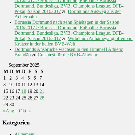
2016/2017 > Borussia Dortmund, Fußball > Borussia
Dortmund, Bundesliga, BVB, Champions League, DFB-
Pokal, Saison 20162017
zu
Dortmunds Ausweg aus der
Achterbahn
Borussia Dortmund nach zehn Spieltagen in der Saison
2016/2017 > Borussia Dortmund, Fußball > Borussia
Dortmund, Bundesliga, BVB, Champions League, DFB-
Pokal, Saison 20162017
zu
Wirbel um Aubameyang offenbart
Kratzer in der heilen BVB-Welt
Dortmunds Ansprüche wachsen in den Himmel | Athletic
Brandão
zu
Crashtest für die BVB-Abwehr
September 2025
M
D
M
D
F
S
S
1
2
3
4
5
6
7
8
9
10
11
12
13
14
15
16
17
18
19
20
21
22
23
24
25
26
27
28
29
30
« Aug.
Okt. »
Kategorien
Allgemein