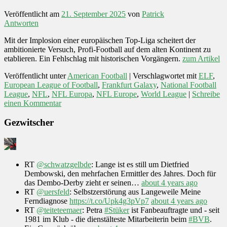
Veröffentlicht am
21. September 2025
von
Patrick
Antworten
Mit der Implosion einer europäischen Top-Liga scheitert der
ambitionierte Versuch, Profi-Football auf dem alten Kontinent zu
etablieren. Ein Fehlschlag mit historischen Vorgängern.
zum Artikel
Veröffentlicht unter
American Football
|
Verschlagwortet mit
ELF
,
European League of Football
,
Frankfurt Galaxy
,
National Football
League
,
NFL
,
NFL Europa
,
NFL Europe
,
World League
|
Schreibe
einen Kommentar
Gezwitscher
RT
@schwatzgelbde
: Lange ist es still um Dietfried
Dembowski, den mehrfachen Ermittler des Jahres. Doch für
das Dembo-Derby zieht er seinen…
about 4 years ago
RT
@uersfeld
: Selbstzerstörung aus Langeweile Meine
Ferndiagnose
https://t.co/Upk4g3pVp7
about 4 years ago
RT
@teiteteemaer
: Petra
#Stüker
ist Fanbeauftragte und - seit
1981 im Klub - die dienstälteste Mitarbeiterin beim
#BVB
.