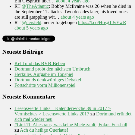
Ein Gespräch über…
about 4 years ago
RT
@TheAtlantic
: Bobby McIlvaine was 26 when he died in
the September 11 attacks. Two decades later, his loved ones
are still grappling wit…
about 4 years ago
RT
@uersfeld
: neuer fragebogen
https://t.co/HosgTJvEwR
about 5 years ago
Neueste Beiträge
Kehl und das BVB-Beben
Dortmund probt den nächsten Umbruch
Herkules-Aufgabe im Topspiel
Dortmunds denkwürdiges Debakel
Fortschritte vorm Millionenspiel
Neueste Kommentare
Lesenswerte Links – Kalenderwoche 39 in 2017 >
Vermischtes > Lesenswerte Links 2017
zu
Dortmund erfindet
sich mal wieder neu
#Link11: Alles raus, was keine Miete zahlt | Fokus Fussball
zu
Ach du heilige Querlatte!