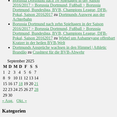
Borussia Dortmund nach 16 Spieltagen in der Saison
2016/2017 > Borussia Dortmund, Fußball > Borussia
Dortmund, Bundesliga, BVB, Champions League, DFB-
Pokal, Saison 20162017
zu
Dortmunds Ausweg aus der
Achterbahn
Borussia Dortmund nach zehn Spieltagen in der Saison
2016/2017 > Borussia Dortmund, Fußball > Borussia
Dortmund, Bundesliga, BVB, Champions League, DFB-
Pokal, Saison 20162017
zu
Wirbel um Aubameyang offenbart
Kratzer in der heilen BVB-Welt
Dortmunds Ansprüche wachsen in den Himmel | Athletic
Brandão
zu
Crashtest für die BVB-Abwehr
September 2025
M
D
M
D
F
S
S
1
2
3
4
5
6
7
8
9
10
11
12
13
14
15
16
17
18
19
20
21
22
23
24
25
26
27
28
29
30
« Aug.
Okt. »
Kategorien