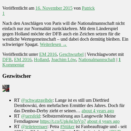
Veröffentlicht am
16. November 2015
von
Patrick
1
Nach den Anschlägen von Paris will die Nationalmannschaft nicht
einfach nur zur Normalität zurückkehren. Mit dem Länderspiel
gegen Holland möchte der DFB auch ein Zeichen setzen für die
westliche Wertegemeinschaft – und dabei doch demütig bleiben. Ein
schwieriger Spagat.
Weiterlesen
→
Veröffentlicht unter
EM 2016
,
Geschwurbel
|
Verschlagwortet mit
DFB
,
EM 2016
,
Holland
,
Joachim Löw
,
Nationalmannschaft
|
1
Kommentar
Gezwitscher
RT
@schwatzgelbde
: Lange ist es still um Dietfried
Dembowski, den mehrfachen Ermittler des Jahres. Doch für
das Dembo-Derby zieht er seinen…
about 4 years ago
RT
@uersfeld
: Selbstzerstörung aus Langeweile Meine
Ferndiagnose
https://t.co/Upk4g3pVp7
about 4 years ago
RT
@teiteteemaer
: Petra
#Stüker
ist Fanbeauftragte und - seit