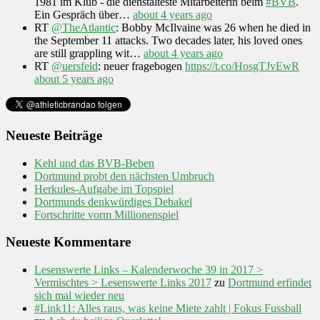
1981 im Klub - die dienstälteste Mitarbeiterin beim
#BVB
.
Ein Gespräch über…
about 4 years ago
RT
@TheAtlantic
: Bobby McIlvaine was 26 when he died in
the September 11 attacks. Two decades later, his loved ones
are still grappling wit…
about 4 years ago
RT
@uersfeld
: neuer fragebogen
https://t.co/HosgTJvEwR
about 5 years ago
Neueste Beiträge
Kehl und das BVB-Beben
Dortmund probt den nächsten Umbruch
Herkules-Aufgabe im Topspiel
Dortmunds denkwürdiges Debakel
Fortschritte vorm Millionenspiel
Neueste Kommentare
Lesenswerte Links – Kalenderwoche 39 in 2017 >
Vermischtes > Lesenswerte Links 2017
zu
Dortmund erfindet
sich mal wieder neu
#Link11: Alles raus, was keine Miete zahlt | Fokus Fussball