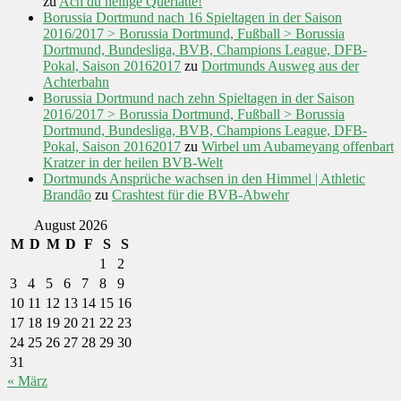
zu
Ach du heilige Querlatte!
Borussia Dortmund nach 16 Spieltagen in der Saison
2016/2017 > Borussia Dortmund, Fußball > Borussia
Dortmund, Bundesliga, BVB, Champions League, DFB-
Pokal, Saison 20162017
zu
Dortmunds Ausweg aus der
Achterbahn
Borussia Dortmund nach zehn Spieltagen in der Saison
2016/2017 > Borussia Dortmund, Fußball > Borussia
Dortmund, Bundesliga, BVB, Champions League, DFB-
Pokal, Saison 20162017
zu
Wirbel um Aubameyang offenbart
Kratzer in der heilen BVB-Welt
Dortmunds Ansprüche wachsen in den Himmel | Athletic
Brandão
zu
Crashtest für die BVB-Abwehr
August 2026
M
D
M
D
F
S
S
1
2
3
4
5
6
7
8
9
10
11
12
13
14
15
16
17
18
19
20
21
22
23
24
25
26
27
28
29
30
31
« März