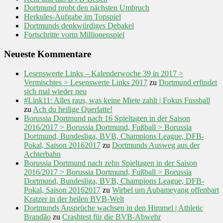
Dortmund probt den nächsten Umbruch
Herkules-Aufgabe im Topspiel
Dortmunds denkwürdiges Debakel
Fortschritte vorm Millionenspiel
Neueste Kommentare
Lesenswerte Links – Kalenderwoche 39 in 2017 >
Vermischtes > Lesenswerte Links 2017
zu
Dortmund erfindet
sich mal wieder neu
#Link11: Alles raus, was keine Miete zahlt | Fokus Fussball
zu
Ach du heilige Querlatte!
Borussia Dortmund nach 16 Spieltagen in der Saison
2016/2017 > Borussia Dortmund, Fußball > Borussia
Dortmund, Bundesliga, BVB, Champions League, DFB-
Pokal, Saison 20162017
zu
Dortmunds Ausweg aus der
Achterbahn
Borussia Dortmund nach zehn Spieltagen in der Saison
2016/2017 > Borussia Dortmund, Fußball > Borussia
Dortmund, Bundesliga, BVB, Champions League, DFB-
Pokal, Saison 20162017
zu
Wirbel um Aubameyang offenbart
Kratzer in der heilen BVB-Welt
Dortmunds Ansprüche wachsen in den Himmel | Athletic
Brandão
zu
Crashtest für die BVB-Abwehr