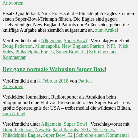
Antworten
Ersatz-Quarterback Nick Foles soll die Philadelphia Eagles zu ihrem
ersten Super-Bowl-Triumph führen. Die Eagles sind gegen
Titelverteidiger New England Patriots nur Außenseiter, gehen die
knifflige Aufgabe aber ziemlich aufgeräumt an.
zum Artikel
Veröffentlicht unter
Allgemein
,
Super Bowl
|
Verschlagwortet mit
Doug Pederson
,
Minneapolis
,
New England Patriots
,
NFL
,
Nick
Foles
,
Philadelphia Eagles
,
Super Bowl 52
|
Schreibe einen
Kommentar
Der ganz normale Wahnsinn Super Bowl
Veröffentlicht am
8. Februar 2018
von
Patrick
Antworten
Verkleidete Journalisten, Radioreporter als Attraktion beim
Shopping und eine Flut von Presserunden: Der Super Bowl – das
größte Sportereignis der USA – treibt medial die wildesten Blüten.
zum Artikel
Veröffentlicht unter
Allgemein
,
Super Bowl
|
Verschlagwortet mit
Doug Pederson
,
New England Patriots
,
NFL
,
Nick Foles
,
Philadelphia Eagles
,
Super Bowl 52
|
Schreibe einen Kommentar