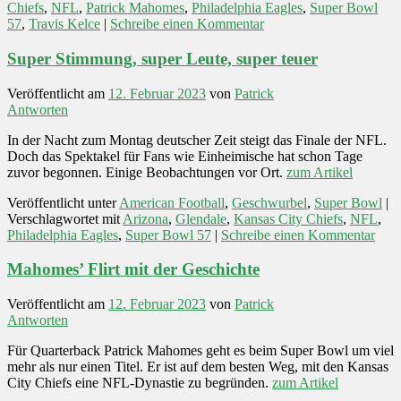
Chiefs
,
NFL
,
Patrick Mahomes
,
Philadelphia Eagles
,
Super Bowl
57
,
Travis Kelce
|
Schreibe einen Kommentar
Super Stimmung, super Leute, super teuer
Veröffentlicht am
12. Februar 2023
von
Patrick
Antworten
In der Nacht zum Montag deutscher Zeit steigt das Finale der NFL.
Doch das Spektakel für Fans wie Einheimische hat schon Tage
zuvor begonnen. Einige Beobachtungen vor Ort.
zum Artikel
Veröffentlicht unter
American Football
,
Geschwurbel
,
Super Bowl
|
Verschlagwortet mit
Arizona
,
Glendale
,
Kansas City Chiefs
,
NFL
,
Philadelphia Eagles
,
Super Bowl 57
|
Schreibe einen Kommentar
Mahomes’ Flirt mit der Geschichte
Veröffentlicht am
12. Februar 2023
von
Patrick
Antworten
Für Quarterback Patrick Mahomes geht es beim Super Bowl um viel
mehr als nur einen Titel. Er ist auf dem besten Weg, mit den Kansas
City Chiefs eine NFL-Dynastie zu begründen.
zum Artikel