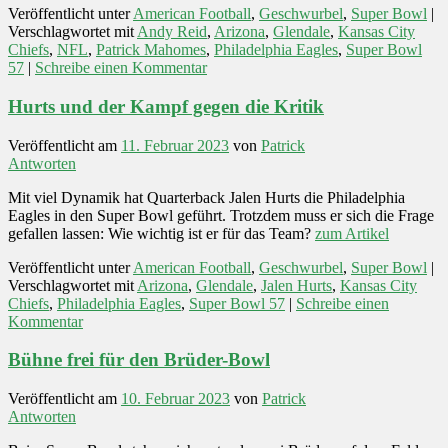
Veröffentlicht unter
American Football
,
Geschwurbel
,
Super Bowl
|
Verschlagwortet mit
Andy Reid
,
Arizona
,
Glendale
,
Kansas City
Chiefs
,
NFL
,
Patrick Mahomes
,
Philadelphia Eagles
,
Super Bowl
57
|
Schreibe einen Kommentar
Hurts und der Kampf gegen die Kritik
Veröffentlicht am
11. Februar 2023
von
Patrick
Antworten
Mit viel Dynamik hat Quarterback Jalen Hurts die Philadelphia
Eagles in den Super Bowl geführt. Trotzdem muss er sich die Frage
gefallen lassen: Wie wichtig ist er für das Team?
zum Artikel
Veröffentlicht unter
American Football
,
Geschwurbel
,
Super Bowl
|
Verschlagwortet mit
Arizona
,
Glendale
,
Jalen Hurts
,
Kansas City
Chiefs
,
Philadelphia Eagles
,
Super Bowl 57
|
Schreibe einen
Kommentar
Bühne frei für den Brüder-Bowl
Veröffentlicht am
10. Februar 2023
von
Patrick
Antworten