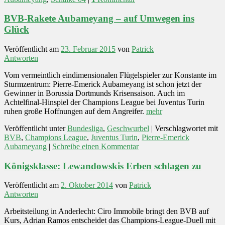
BVB-Rakete Aubameyang – auf Umwegen ins
Glück
Veröffentlicht am
23. Februar 2015
von
Patrick
Antworten
Vom vermeintlich eindimensionalen Flügelspieler zur Konstante im
Sturmzentrum: Pierre-Emerick Aubameyang ist schon jetzt der
Gewinner in Borussia Dortmunds Krisensaison. Auch im
Achtelfinal-Hinspiel der Champions League bei Juventus Turin
ruhen große Hoffnungen auf dem Angreifer.
mehr
Veröffentlicht unter
Bundesliga
,
Geschwurbel
|
Verschlagwortet mit
BVB
,
Champions League
,
Juventus Turin
,
Pierre-Emerick
Aubameyang
|
Schreibe einen Kommentar
Königsklasse: Lewandowskis Erben schlagen zu
Veröffentlicht am
2. Oktober 2014
von
Patrick
Antworten
Arbeitsteilung in Anderlecht: Ciro Immobile bringt den BVB auf
Kurs, Adrian Ramos entscheidet das Champions-League-Duell mit