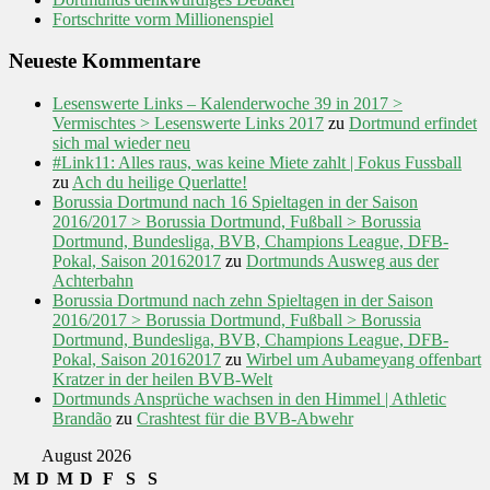
Fortschritte vorm Millionenspiel
Neueste Kommentare
Lesenswerte Links – Kalenderwoche 39 in 2017 >
Vermischtes > Lesenswerte Links 2017
zu
Dortmund erfindet
sich mal wieder neu
#Link11: Alles raus, was keine Miete zahlt | Fokus Fussball
zu
Ach du heilige Querlatte!
Borussia Dortmund nach 16 Spieltagen in der Saison
2016/2017 > Borussia Dortmund, Fußball > Borussia
Dortmund, Bundesliga, BVB, Champions League, DFB-
Pokal, Saison 20162017
zu
Dortmunds Ausweg aus der
Achterbahn
Borussia Dortmund nach zehn Spieltagen in der Saison
2016/2017 > Borussia Dortmund, Fußball > Borussia
Dortmund, Bundesliga, BVB, Champions League, DFB-
Pokal, Saison 20162017
zu
Wirbel um Aubameyang offenbart
Kratzer in der heilen BVB-Welt
Dortmunds Ansprüche wachsen in den Himmel | Athletic
Brandão
zu
Crashtest für die BVB-Abwehr
August 2026
M
D
M
D
F
S
S