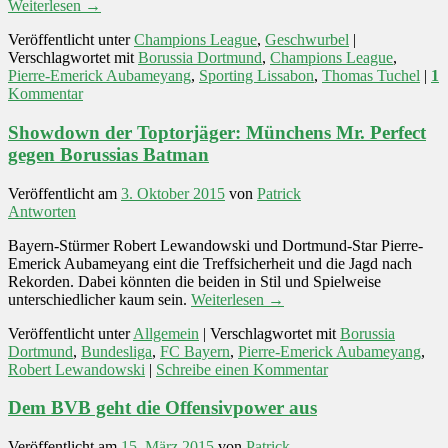
Weiterlesen
→
Veröffentlicht unter
Champions League
,
Geschwurbel
|
Verschlagwortet mit
Borussia Dortmund
,
Champions League
,
Pierre-Emerick Aubameyang
,
Sporting Lissabon
,
Thomas Tuchel
|
1
Kommentar
Showdown der Toptorjäger: Münchens Mr. Perfect
gegen Borussias Batman
Veröffentlicht am
3. Oktober 2015
von
Patrick
Antworten
Bayern-Stürmer Robert Lewandowski und Dortmund-Star Pierre-
Emerick Aubameyang eint die Treffsicherheit und die Jagd nach
Rekorden. Dabei könnten die beiden in Stil und Spielweise
unterschiedlicher kaum sein.
Weiterlesen
→
Veröffentlicht unter
Allgemein
|
Verschlagwortet mit
Borussia
Dortmund
,
Bundesliga
,
FC Bayern
,
Pierre-Emerick Aubameyang
,
Robert Lewandowski
|
Schreibe einen Kommentar
Dem BVB geht die Offensivpower aus
Veröffentlicht am
15. März 2015
von
Patrick