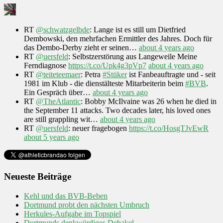
RT
@schwatzgelbde
: Lange ist es still um Dietfried
Dembowski, den mehrfachen Ermittler des Jahres. Doch für
das Dembo-Derby zieht er seinen…
about 4 years ago
RT
@uersfeld
: Selbstzerstörung aus Langeweile Meine
Ferndiagnose
https://t.co/Upk4g3pVp7
about 4 years ago
RT
@teiteteemaer
: Petra
#Stüker
ist Fanbeauftragte und - seit
1981 im Klub - die dienstälteste Mitarbeiterin beim
#BVB
.
Ein Gespräch über…
about 4 years ago
RT
@TheAtlantic
: Bobby McIlvaine was 26 when he died in
the September 11 attacks. Two decades later, his loved ones
are still grappling wit…
about 4 years ago
RT
@uersfeld
: neuer fragebogen
https://t.co/HosgTJvEwR
about 5 years ago
Neueste Beiträge
Kehl und das BVB-Beben
Dortmund probt den nächsten Umbruch
Herkules-Aufgabe im Topspiel
Dortmunds denkwürdiges Debakel