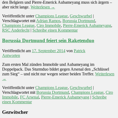
den Belgiern und Pierre-Emerick Aubameyang muss sich ärgern –
aber nicht lange.
Weiterlesen
→
Veröffentlicht unter
Champions League
,
Geschwurbel
|
Verschlagwortet mit
Adrian Ramos
,
Borussia Dortmund
,
Champions League
,
Ciro Immobile
,
Pierre-Emerick Aubameyang
,
RSC Anderlecht
|
Schreibe einen Kommentar
Borussia Dortmund feiert sein Raketenduo
Veröffentlicht am
17. September 2014
von
Patrick
Antworten
Zum ersten Mal zünden Immobile und Aubameyang im
Doppelpack. Das Sturmduo bildet gegen Arsenal den „Schlüssel
zum Sieg“ – und nicht nur wegen seiner beiden Treffer.
Weiterlesen
→
Veröffentlicht unter
Champions League
,
Geschwurbel
|
Verschlagwortet mit
Borussia Dortmund
,
Champions League
,
Ciro
Immobile
,
FC Arsenal
,
Pierre-Emerick Aubameyang
|
Schreibe
einen Kommentar
Gezwitscher