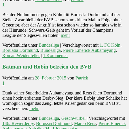
1
Bei der Nullnummer gegen Köln tritt Borussia Dortmund auf der
Stelle. Zwar bleibt der BVB schon zum dritten Mal in Folge ohne
Gegentor, aber der Angriff ist fast schon wieder so harmlos wie in
der Hinrunde: Schwarz-Gelb geht im Vorlauf der Champions
League der Siegeswillen flöten.
mehr
Veröffentlicht unter
Bundesliga
|
Verschlagwortet mit
1. FC Köln
,
Borussia Dortmund
,
Bundesliga
,
Pierre-Emerick Aubameyang
,
Roman Weidenfeller
|
1
Kommentar
Batman und Robin befreien den BVB
Veröffentlicht am
28. Februar 2015
von
Patrick
1
Dank seiner Superhelden Aubameyang und Reus feiert Dortmund
einen hochverdienten Derby-Sieg. Der klare Erfolg über Schalke hat
womöglich sogar das Zeug, letzte Krisengedanken beim BVB zu
verscheuchen.
mehr
Veröffentlicht unter
Bundesliga
,
Geschwurbel
|
Verschlagwortet mit
146. Revierderby
,
Borussia Dortmund
,
Marco Reus
,
Pierre-Emerick
Aubameyang
,
Schalke 04
|
1
Kommentar