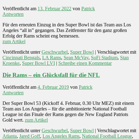
Veröffentlicht am
13. Februar 2022
von
Patrick
Antworten
Für den erneuten Einzug in den Super Bowl ist das Team aus Los
Angeles “all in” gegangen. Das Zeitfenster für den ganz großen
Erfolg der Rams scheint eng bemessen.
zum Artikel
Veröffentlicht unter
Geschwurbel
,
Super Bowl
|
Verschlagwortet mit
Cincinnati Bengals
,
LA Rams
,
Sean McVay
,
SoFi Stadium
,
Stan
Kroenke
,
Super Bowl LVI
|
Schreibe einen Kommentar
Die Rams – ein Glücksfall für die NFL
Veröffentlicht am
4. Februar 2019
von
Patrick
Antworten
Der Super Bowl 53 (Kickoff 4. Februar, 0.30 Uhr MEZ) mit einem
Team aus Los Angeles – für die ambitionierte National Football
League ist das Finale der Rams gegen die New England Patriots
Gold wert.
zum Artikel
Veröffentlicht unter
Geschwurbel
,
Super Bowl
|
Verschlagwortet mit
Atlanta
,
Jared Goff
,
Los Angeles Rams
,
National Football League
,