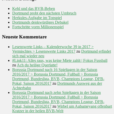
Kehl und das BVB-Beben
Dortmund probt den nächsten Umbruch
Herkules-Aufgabe im Topspiel
Dortmunds denkwürdiges Debakel
Fortschritte vorm Millionenspiel
Neueste Kommentare
Lesenswerte Links – Kalenderwoche 39 in 2017 >
Vermischtes > Lesenswerte Links 2017
zu
Dortmund erfindet
sich mal wieder neu
#Link11: Alles raus, was keine Miete zahlt | Fokus Fussball
zu
Ach du heilige Querlatte!
Borussia Dortmund nach 16 Spieltagen in der Saison
2016/2017 > Borussia Dortmund, Fußball > Borussia
Dortmund, Bundesliga, BVB, Champions League, DFB-
Pokal, Saison 20162017
zu
Dortmunds Ausweg aus der
Achterbahn
Borussia Dortmund nach zehn Spieltagen in der Saison
2016/2017 > Borussia Dortmund, Fußball > Borussia
Dortmund, Bundesliga, BVB, Champions League, DFB-
Pokal, Saison 20162017
zu
Wirbel um Aubameyang offenbart
Kratzer in der heilen BVB-Welt