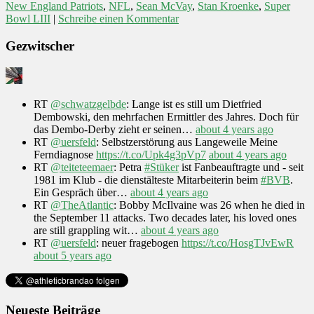
New England Patriots
,
NFL
,
Sean McVay
,
Stan Kroenke
,
Super
Bowl LIII
|
Schreibe einen Kommentar
Gezwitscher
RT
@schwatzgelbde
: Lange ist es still um Dietfried
Dembowski, den mehrfachen Ermittler des Jahres. Doch für
das Dembo-Derby zieht er seinen…
about 4 years ago
RT
@uersfeld
: Selbstzerstörung aus Langeweile Meine
Ferndiagnose
https://t.co/Upk4g3pVp7
about 4 years ago
RT
@teiteteemaer
: Petra
#Stüker
ist Fanbeauftragte und - seit
1981 im Klub - die dienstälteste Mitarbeiterin beim
#BVB
.
Ein Gespräch über…
about 4 years ago
RT
@TheAtlantic
: Bobby McIlvaine was 26 when he died in
the September 11 attacks. Two decades later, his loved ones
are still grappling wit…
about 4 years ago
RT
@uersfeld
: neuer fragebogen
https://t.co/HosgTJvEwR
about 5 years ago
Neueste Beiträge