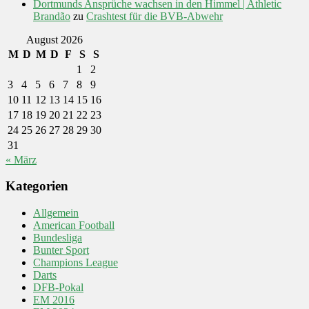
Dortmunds Ansprüche wachsen in den Himmel | Athletic
Brandão
zu
Crashtest für die BVB-Abwehr
August 2026
M
D
M
D
F
S
S
1
2
3
4
5
6
7
8
9
10
11
12
13
14
15
16
17
18
19
20
21
22
23
24
25
26
27
28
29
30
31
« März
Kategorien
Allgemein
American Football
Bundesliga
Bunter Sport
Champions League
Darts
DFB-Pokal
EM 2016