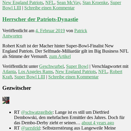
New England Patriots
,
NFL
,
Sean McVay
,
Stan Kroenke
,
Super
Bowl LIII
|
Schreibe einen Kommentar
Herrscher der Patriots-Dynastie
Veröffentlicht am
4. Februar 2019
von
Patrick
Antworten
Robert Kraft ist der Macher hinter Super-Bowl-Finalist New
England Patriots. Der Selfmade-Milliardär gilt im Big Business NFL
als Stimme der Vernunft.
zum Artikel
Veröffentlicht unter
Geschwurbel
,
Super Bowl
|
Verschlagwortet mit
Atlanta
,
Los Angeles Rams
,
New England Patriots
,
NFL
,
Robert
Kraft
,
Super Bowl LIII
|
Schreibe einen Kommentar
Gezwitscher
RT
@schwatzgelbde
: Lange ist es still um Dietfried
Dembowski, den mehrfachen Ermittler des Jahres. Doch für
das Dembo-Derby zieht er seinen…
about 4 years ago
RT
@uersfeld
: Selbstzerstörung aus Langeweile Meine