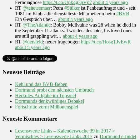
Ferndiagnose
https://t.co/Upk4g3pVp7
about 4 years ago
RT
@teiteteemaer
: Petra
#Stüker
ist Fanbeauftragte und - seit
1981 im Klub - die dienstälteste Mitarbeiterin beim
#BVB
.
Ein Gespräch über…
about 4 years ago
RT
@TheAtlantic
: Bobby McIlvaine was 26 when he died in
the September 11 attacks. Two decades later, his loved ones
are still grappling wit…
about 4 years ago
RT
@uersfeld
: neuer fragebogen
https://t.co/HosgTJvEwR
about 5 years ago
Neueste Beiträge
Kehl und das BVB-Beben
Dortmund probt den nächsten Umbruch
Herkules-Aufgabe im Topspiel
Dortmunds denkwürdiges Debakel
Fortschritte vorm Millionenspiel
Neueste Kommentare
Lesenswerte Links – Kalenderwoche 39 in 2017 >
Vermischtes > Lesenswerte Links 2017
zu
Dortmund erfindet