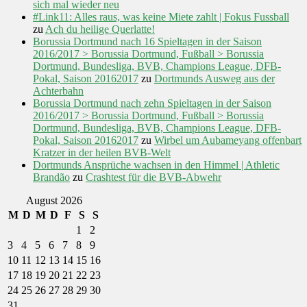
sich mal wieder neu
#Link11: Alles raus, was keine Miete zahlt | Fokus Fussball
zu
Ach du heilige Querlatte!
Borussia Dortmund nach 16 Spieltagen in der Saison
2016/2017 > Borussia Dortmund, Fußball > Borussia
Dortmund, Bundesliga, BVB, Champions League, DFB-
Pokal, Saison 20162017
zu
Dortmunds Ausweg aus der
Achterbahn
Borussia Dortmund nach zehn Spieltagen in der Saison
2016/2017 > Borussia Dortmund, Fußball > Borussia
Dortmund, Bundesliga, BVB, Champions League, DFB-
Pokal, Saison 20162017
zu
Wirbel um Aubameyang offenbart
Kratzer in der heilen BVB-Welt
Dortmunds Ansprüche wachsen in den Himmel | Athletic
Brandão
zu
Crashtest für die BVB-Abwehr
August 2026
M
D
M
D
F
S
S
1
2
3
4
5
6
7
8
9
10
11
12
13
14
15
16
17
18
19
20
21
22
23
24
25
26
27
28
29
30
31