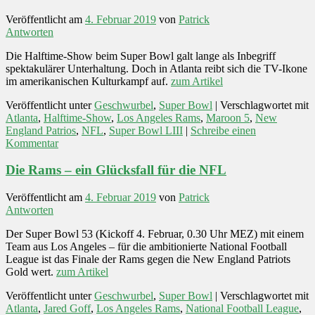
Veröffentlicht am
4. Februar 2019
von
Patrick
Antworten
Die Halftime-Show beim Super Bowl galt lange als Inbegriff
spektakulärer Unterhaltung. Doch in Atlanta reibt sich die TV-Ikone
im amerikanischen Kulturkampf auf.
zum Artikel
Veröffentlicht unter
Geschwurbel
,
Super Bowl
|
Verschlagwortet mit
Atlanta
,
Halftime-Show
,
Los Angeles Rams
,
Maroon 5
,
New
England Patrios
,
NFL
,
Super Bowl LIII
|
Schreibe einen
Kommentar
Die Rams – ein Glücksfall für die NFL
Veröffentlicht am
4. Februar 2019
von
Patrick
Antworten
Der Super Bowl 53 (Kickoff 4. Februar, 0.30 Uhr MEZ) mit einem
Team aus Los Angeles – für die ambitionierte National Football
League ist das Finale der Rams gegen die New England Patriots
Gold wert.
zum Artikel
Veröffentlicht unter
Geschwurbel
,
Super Bowl
|
Verschlagwortet mit
Atlanta
,
Jared Goff
,
Los Angeles Rams
,
National Football League
,