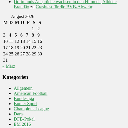
Dortmunds Ansprüche wachsen in den Himmel | Athletic
Brandão
zu
Crashtest für die BVB-Abwehr
August 2026
M
D
M
D
F
S
S
1
2
3
4
5
6
7
8
9
10
11
12
13
14
15
16
17
18
19
20
21
22
23
24
25
26
27
28
29
30
31
« März
Kategorien
Allgemein
American Football
Bundesliga
Bunter Sport
Champions League
Darts
DFB-Pokal
EM 2016