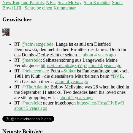
New England Patriots
,
NFL
,
Sean McVay
,
Stan Kroenke
,
Super
Bowl LIII
|
Schreibe einen Kommentar
Gezwitscher
RT
@schwatzgelbde
: Lange ist es still um Dietfried
Dembowski, den mehrfachen Ermittler des Jahres. Doch für
das Dembo-Derby zieht er seinen…
about 4 years ago
RT
@uersfeld
: Selbstzerstörung aus Langeweile Meine
Ferndiagnose
https://t.co/Upk4g3pVp7
about 4 years ago
RT
@teiteteemaer
: Petra
#Stüker
ist Fanbeauftragte und - seit
1981 im Klub - die dienstälteste Mitarbeiterin beim
#BVB
.
Ein Gespräch über…
about 4 years ago
RT
@TheAtlantic
: Bobby McIlvaine was 26 when he died in
the September 11 attacks. Two decades later, his loved ones
are still grappling wit…
about 5 years ago
RT
@uersfeld
: neuer fragebogen
https://t.co/HosgTJvEwR
about 5 years ago
Neueste Beiträge