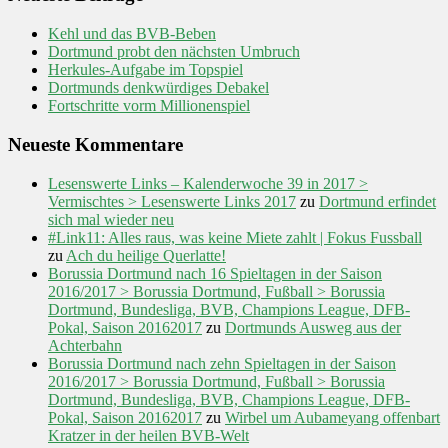
Kehl und das BVB-Beben
Dortmund probt den nächsten Umbruch
Herkules-Aufgabe im Topspiel
Dortmunds denkwürdiges Debakel
Fortschritte vorm Millionenspiel
Neueste Kommentare
Lesenswerte Links – Kalenderwoche 39 in 2017 >
Vermischtes > Lesenswerte Links 2017
zu
Dortmund erfindet
sich mal wieder neu
#Link11: Alles raus, was keine Miete zahlt | Fokus Fussball
zu
Ach du heilige Querlatte!
Borussia Dortmund nach 16 Spieltagen in der Saison
2016/2017 > Borussia Dortmund, Fußball > Borussia
Dortmund, Bundesliga, BVB, Champions League, DFB-
Pokal, Saison 20162017
zu
Dortmunds Ausweg aus der
Achterbahn
Borussia Dortmund nach zehn Spieltagen in der Saison
2016/2017 > Borussia Dortmund, Fußball > Borussia
Dortmund, Bundesliga, BVB, Champions League, DFB-
Pokal, Saison 20162017
zu
Wirbel um Aubameyang offenbart
Kratzer in der heilen BVB-Welt