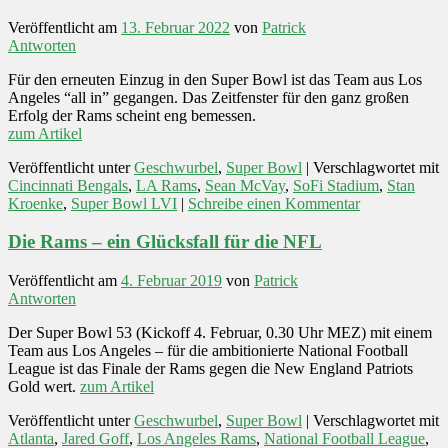
Veröffentlicht am
13. Februar 2022
von
Patrick
Antworten
Für den erneuten Einzug in den Super Bowl ist das Team aus Los
Angeles “all in” gegangen. Das Zeitfenster für den ganz großen
Erfolg der Rams scheint eng bemessen.
zum Artikel
Veröffentlicht unter
Geschwurbel
,
Super Bowl
|
Verschlagwortet mit
Cincinnati Bengals
,
LA Rams
,
Sean McVay
,
SoFi Stadium
,
Stan
Kroenke
,
Super Bowl LVI
|
Schreibe einen Kommentar
Die Rams – ein Glücksfall für die NFL
Veröffentlicht am
4. Februar 2019
von
Patrick
Antworten
Der Super Bowl 53 (Kickoff 4. Februar, 0.30 Uhr MEZ) mit einem
Team aus Los Angeles – für die ambitionierte National Football
League ist das Finale der Rams gegen die New England Patriots
Gold wert.
zum Artikel
Veröffentlicht unter
Geschwurbel
,
Super Bowl
|
Verschlagwortet mit
Atlanta
,
Jared Goff
,
Los Angeles Rams
,
National Football League
,